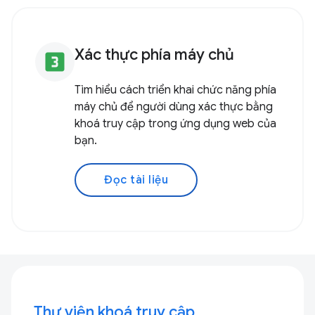
Xác thực phía máy chủ
looks_3
Tìm hiểu cách triển khai chức năng phía
máy chủ để người dùng xác thực bằng
khoá truy cập trong ứng dụng web của
bạn.
Đọc tài liệu
Thư viện khoá truy cập