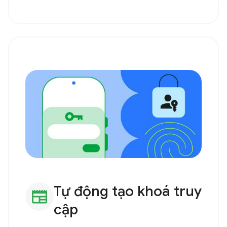
Tự động tạo khoá truy
newspaper
cập