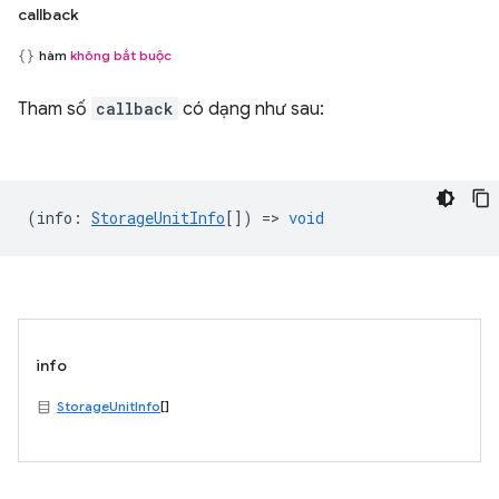
callback
hàm
không bắt buộc
Tham số
callback
có dạng như sau:
(
info
:
StorageUnitInfo
[]) =>
void
info
StorageUnitInfo
[]