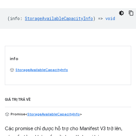
(
info
:
StorageAvailableCapacityInfo
) =>
void
info
StorageAvailableCapacityInfo
GIÁ TRỊ TRẢ VỀ
Promise<
StorageAvailableCapacityInfo
>
Các promise chỉ được hỗ trợ cho Manifest V3 trở lên,