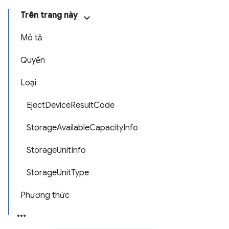
Trên trang này
Mô tả
Quyền
Loại
EjectDeviceResultCode
StorageAvailableCapacityInfo
StorageUnitInfo
StorageUnitType
Phương thức