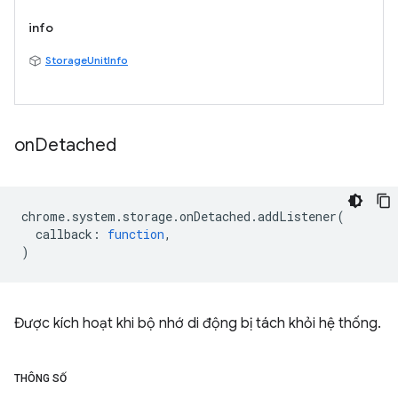
info
StorageUnitInfo
on
Detached
chrome
.
system
.
storage
.
onDetached
.
addListener
(
callback
:
function
,
)
Được kích hoạt khi bộ nhớ di động bị tách khỏi hệ thống.
THÔNG SỐ