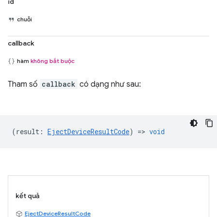
id
chuỗi
callback
hàm
không bắt buộc
Tham số
callback
có dạng như sau:
(
result
:
EjectDeviceResultCode
) =>
void
kết quả
EjectDeviceResultCode