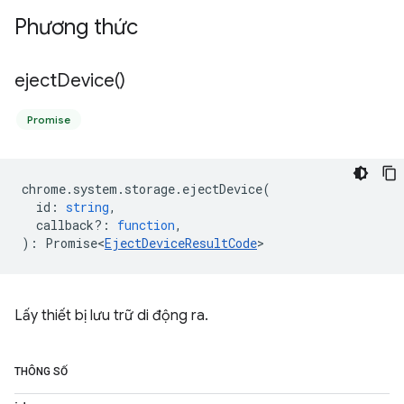
Phương thức
eject
Device(
)
Promise
chrome
.
system
.
storage
.
ejectDevice
(
id
:
string
,
callback?
:
function
,
)
:
Promise<
EjectDeviceResultCode
>
Lấy thiết bị lưu trữ di động ra.
THÔNG SỐ