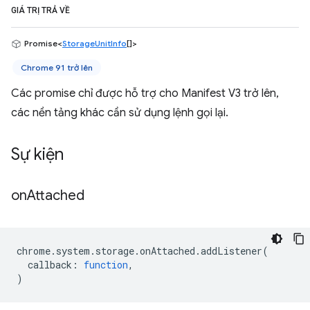
GIÁ TRỊ TRẢ VỀ
Promise<
StorageUnitInfo
[]>
Chrome 91 trở lên
Các promise chỉ được hỗ trợ cho Manifest V3 trở lên,
các nền tảng khác cần sử dụng lệnh gọi lại.
Sự kiện
on
Attached
chrome
.
system
.
storage
.
onAttached
.
addListener
(
callback
:
function
,
)