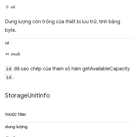
số
Dung lượng còn trống của thiết bị lưu trữ, tính bằng
byte.
id
chuỗi
id
đã sao chép của tham số hàm getAvailableCapacity
id
.
Storage
Unit
Info
THUỘC TÍNH
dung lượng