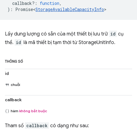
callback?
:
function
,
)
:
Promise<
StorageAvailableCapacityInfo
>
Lấy dung lượng có sẵn của một thiết bị lưu trữ
id
cụ
thể.
id
là mã thiết bị tạm thời từ StorageUnitInfo.
THÔNG SỐ
id
chuỗi
callback
hàm
không bắt buộc
Tham số
callback
có dạng như sau: