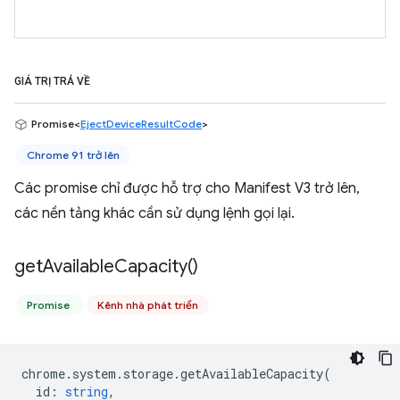
GIÁ TRỊ TRẢ VỀ
Promise<
EjectDeviceResultCode
>
Chrome 91 trở lên
Các promise chỉ được hỗ trợ cho Manifest V3 trở lên,
các nền tảng khác cần sử dụng lệnh gọi lại.
get
Available
Capacity(
)
Promise
Kênh nhà phát triển
chrome
.
system
.
storage
.
getAvailableCapacity
(
id
:
string
,