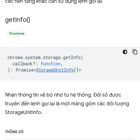
các nền tảng khác cần sử dụng lệnh gọi lại.
get
Info(
)
Promise
chrome
.
system
.
storage
.
getInfo
(
callback?
:
function
,
)
:
Promise<
StorageUnitInfo
[]
>
Nhận thông tin về bộ nhớ từ hệ thống. Đối số được
truyền đến lệnh gọi lại là một mảng gồm các đối tượng
StorageUnitInfo.
THÔNG SỐ