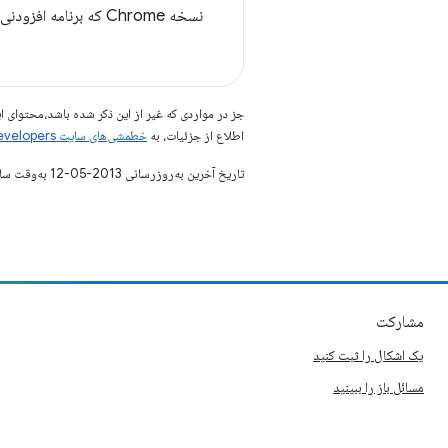
نسخه Chrome که برنامه افزودنی، برنامه یا طرح زمینه شما به آن نیاز دارد، در صورت وجود. فرمت این رشته مانند فیلد
جز در مواردی که غیر از این ذکر شده باشد،‌محتوا
اطلاع از جزئیات، به
خطمشی‌های سایت Google Developers‏
تاریخ آخرین به‌روزرسانی 2013-05-12 به‌وقت ساعت هماهنگ جهانی.
مشارکت
یک اشکال را ثبت کنید
مسائل باز را ببینید