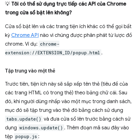
💡
Tôi có thể sử dụng trực tiếp các API của Chrome
trong cửa sổ bật lên không?
Cửa sổ bật lên và các trang tiện ích khác có thể gọi bất
kỳ
Chrome API
nào vì chúng được phân phát từ lược đồ
chrome. Ví dụ:
chrome-
extension://EXTENSION_ID/popup.html
.
Tập trung vào một thẻ
Trước tiên, tiện ích này sẽ sắp xếp tên thẻ (tiêu đề của
các trang HTML có trong thẻ) theo bảng chữ cái. Sau
đó, khi người dùng nhấp vào một mục trong danh sách,
mục đó sẽ tập trung vào thẻ đó bằng cách sử dụng
tabs.update()
và đưa cửa sổ lên trước bằng cách sử
dụng
windows.update()
. Thêm đoạn mã sau đây vào
tệp
popup.js
: