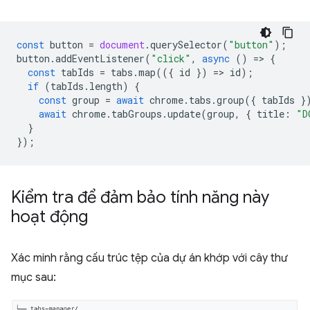
const
button
=
document
.
querySelector
(
"button"
);
button
.
addEventListener
(
"click"
,
async
()
=
>
{
const
tabIds
=
tabs
.
map
(({
id
})
=
>
id
);
if
(
tabIds
.
length
)
{
const
group
=
await
chrome
.
tabs
.
group
({
tabIds
}
await
chrome
.
tabGroups
.
update
(
group
,
{
title
:
"D
}
});
Kiểm tra để đảm bảo tính năng này
hoạt động
Xác minh rằng cấu trúc tệp của dự án khớp với cây thư
mục sau: