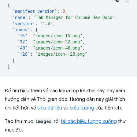
{
"manifest_version"
:
3
,
"name"
:
"Tab Manager for Chrome Dev Docs"
,
"version"
:
"1.0"
,
"icons"
:
{
"16"
:
"images/icon-16.png"
,
"32"
:
"images/icon-32.png"
,
"48"
:
"images/icon-48.png"
,
"128"
:
"images/icon-128.png"
}
}
Để tìm hiểu thêm về các khoá tệp kê khai này, hãy xem
hướng dẫn về Thời gian đọc. Hướng dẫn này giải thích
chi tiết hơn về
siêu dữ liệu
và
biểu tượng
của tiện ích.
Tạo thư mục
images
rồi
tải các biểu tượng xuống
thư
mục đó.