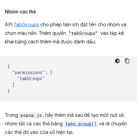
Nhóm các thẻ
API
TabGroups
cho phép tiện ích đặt tên cho nhóm và
chọn màu nền. Thêm quyền
"tabGroups"
vào tệp kê
khai bằng cách thêm mã được đánh dấu:
{

  "permissions": [

    "tabGroups"

  ]

Trong
popup.js
, hãy thêm mã sau để tạo một nút sẽ
nhóm tất cả các thẻ bằng
tabs.group()
và di chuyển
các thẻ đó vào cửa sổ hiện tại.