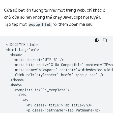
Cửa sổ bật lên tương tự như một trang web, chỉ khác ở
chỗ cửa sổ này không thể chạy JavaScript nội tuyến.
Tạo tệp một
popup.html
rồi thêm đoạn mã sau:
<!DOCTYPE html>

<html lang="en">

  <head>

    <meta charset="UTF-8" />

    <meta http-equiv="X-UA-Compatible" content="IE=ed
    <meta name="viewport" content="width=device-width
    <link rel="stylesheet" href="./popup.css" />

  </head>

  <body>

    <template id="li_template">

      <li>

        <a>

          <h3 class="title">Tab Title</h3>

          <p class="pathname">Tab Pathname</p>
