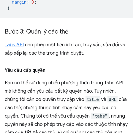
margin
:
0
;
}
Bước 3: Quản lý các thẻ
Tabs API
cho phép một tiện ích tạo, truy vấn, sửa đổi và
sắp xếp lại các thẻ trong trình duyệt.
Yêu cầu cấp quyền
Bạn có thể sử dụng nhiều phương thức trong Tabs API
mà không cần yêu cầu bất kỳ quyền nào. Tuy nhiên,
chúng tôi cần có quyền truy cập vào
title
và
URL
của
các thẻ; những thuộc tính nhạy cảm này yêu cầu có
quyền. Chúng tôi có thể yêu cầu quyền
"tabs"
, nhưng
quyền này sẽ cho phép truy cập vào các thuộc tính nhạy
cảm của
tất cả
các thẻ. Vì chỉ quản lý các thẻ của một