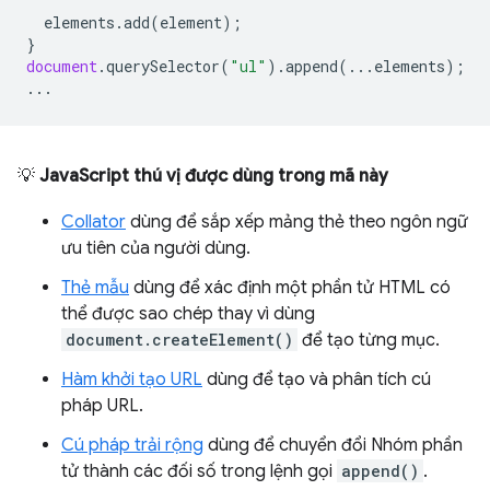
elements
.
add
(
element
);
}
document
.
querySelector
(
"ul"
).
append
(...
elements
);
...
💡
JavaScript thú vị được dùng trong mã này
Collator
dùng để sắp xếp mảng thẻ theo ngôn ngữ
ưu tiên của người dùng.
Thẻ mẫu
dùng để xác định một phần tử HTML có
thể được sao chép thay vì dùng
document.createElement()
để tạo từng mục.
Hàm khởi tạo URL
dùng để tạo và phân tích cú
pháp URL.
Cú pháp trải rộng
dùng để chuyển đổi Nhóm phần
tử thành các đối số trong lệnh gọi
append()
.