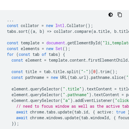
...
const
collator
=
new
Intl
.
Collator
();
tabs
.
sort
((
a
,
b
)
=
>
collator
.
compare
(
a
.
title
,
b
.
titl
const
template
=
document
.
getElementById
(
"li_templat
const
elements
=
new
Set
();
for
(
const
tab
of
tabs
)
{
const
element
=
template
.
content
.
firstElementChild
const
title
=
tab
.
title
.
split
(
"-"
)[
0
].
trim
();
const
pathname
=
new
URL
(
tab
.
url
).
pathname
.
slice
(
"
element
.
querySelector
(
".title"
).
textContent
=
titl
element
.
querySelector
(
".pathname"
).
textContent
=
p
element
.
querySelector
(
"a"
).
addEventListener
(
"clic
// need to focus window as well as the active tab
await
chrome
.
tabs
.
update
(
tab
.
id
,
{
active
:
true
await
chrome
.
windows
.
update
(
tab
.
windowId
,
{
focu
});