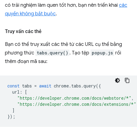
có trải nghiệm làm quen tốt hơn, bạn nên triển khai
các
quyền không bắt buộc
.
Truy vấn các thẻ
Bạn có thể truy xuất các thẻ từ các URL cụ thể bằng
phương thức
tabs.query()
. Tạo tệp
popup.js
rồi
thêm đoạn mã sau:
const
tabs
=
await
chrome
.
tabs
.
query
({
url
:
[
"https://developer.chrome.com/docs/webstore/*"
,
"https://developer.chrome.com/docs/extensions/*"
]
});