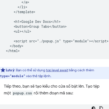
        </a>

      </li>

    </template>

    <h1>Google Dev Docs</h1>

    <button>Group Tabs</button>

    <ul></ul>

    <script src="./popup.js" type="module"></script>

  </body>

Lưu ý
: Bạn có thể sử dụng
top level await
bằng cách thêm
vào thẻ tập lệnh.
type="module"
Tiếp theo, bạn sẽ tạo kiểu cho cửa sổ bật lên. Tạo tệp
một
popup.css
rồi thêm đoạn mã sau: