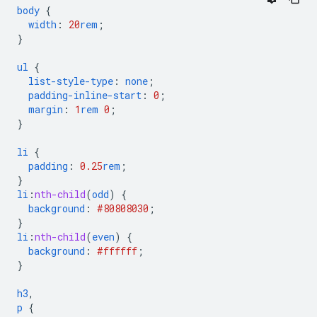
body
{
width
:
20
rem
;
}
ul
{
list-style-type
:
none
;
padding-inline-start
:
0
;
margin
:
1
rem
0
;
}
li
{
padding
:
0.25
rem
;
}
li
:
nth-child
(
odd
)
{
background
:
#808080
30
;
}
li
:
nth-child
(
even
)
{
background
:
#ffffff
;
}
h3
,
p
{