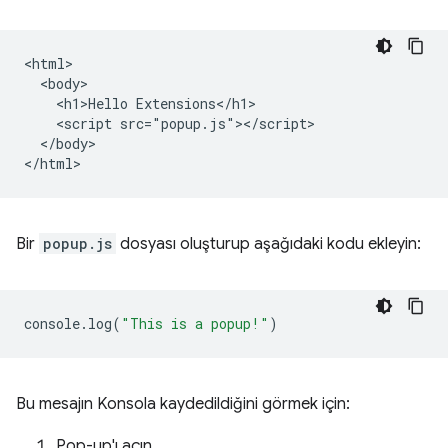
<html>

  <body>

    <h1>Hello Extensions</h1>

    <script src="popup.js"></script>

  </body>

Bir
popup.js
dosyası oluşturup aşağıdaki kodu ekleyin:
console
.
log
(
"This is a popup!"
)
Bu mesajın Konsola kaydedildiğini görmek için:
Pop-up'ı açın.