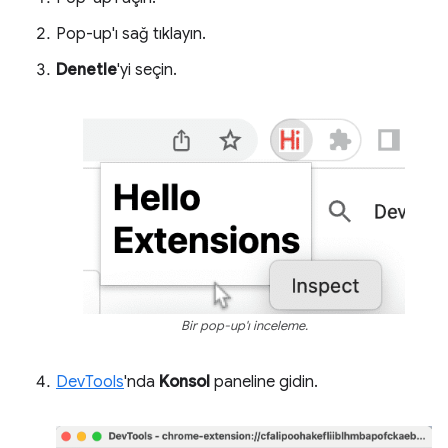
Pop-up'ı sağ tıklayın.
Denetle
'yi seçin.
Bir pop-up'ı inceleme.
DevTools
'nda
Konsol
paneline gidin.