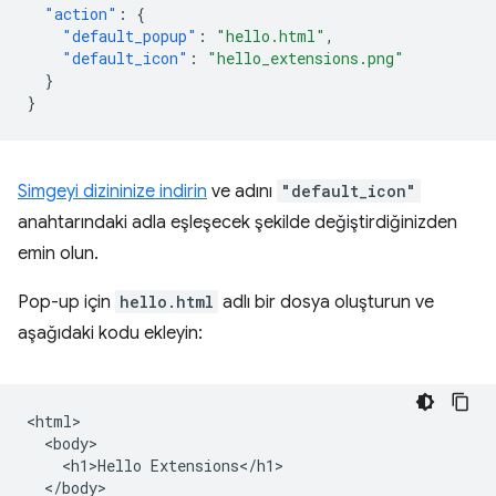
"action"
:
{
"default_popup"
:
"hello.html"
,
"default_icon"
:
"hello_extensions.png"
}
}
Simgeyi dizininize indirin
ve adını
"default_icon"
anahtarındaki adla eşleşecek şekilde değiştirdiğinizden
emin olun.
Pop-up için
hello.html
adlı bir dosya oluşturun ve
aşağıdaki kodu ekleyin:
<html>

  <body>

    <h1>Hello Extensions</h1>

  </body>
