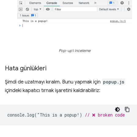
Pop-up'ı inceleme
Hata günlükleri
Şimdi de uzatmayı kıralım. Bunu yapmak için
popup.js
içindeki kapatıcı tırnak işaretini kaldırabiliriz:
console
.
log
(
"
This
is
a
popup
!
)
// ❌ broken code