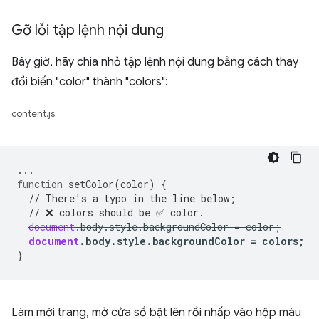
Gỡ lỗi tập lệnh nội dung
Bây giờ, hãy chia nhỏ tập lệnh nội dung bằng cách thay
đổi biến "color" thành "colors":
content.js:
...
function
setColor
(
color
)
{
// There's a typo in the line below;
// ❌ colors should be ✅ color.
document
.
body
.
style
.
backgroundColor
=
color
;
document
.
body
.
style
.
backgroundColor
=
colors
;
}
Làm mới trang, mở cửa sổ bật lên rồi nhấp vào hộp màu