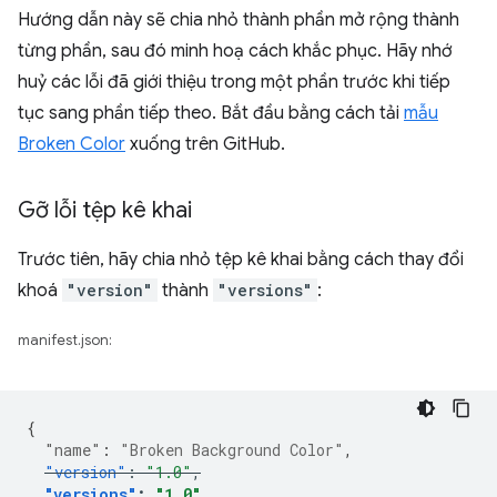
Hướng dẫn này sẽ chia nhỏ thành phần mở rộng thành
từng phần, sau đó minh hoạ cách khắc phục. Hãy nhớ
huỷ các lỗi đã giới thiệu trong một phần trước khi tiếp
tục sang phần tiếp theo. Bắt đầu bằng cách tải
mẫu
Broken Color
xuống trên GitHub.
Gỡ lỗi tệp kê khai
Trước tiên, hãy chia nhỏ tệp kê khai bằng cách thay đổi
khoá
"version"
thành
"versions"
:
manifest.json:
{
"name"
:
"Broken Background Color"
,
"version"
:
"1.0"
,
"versions"
:
"1.0"
,