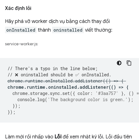
Xác định lỗi
Hãy phá vỡ worker dịch vụ bằng cách thay đổi
onInstalled
thành
oninstalled
viết thường:
service-worker.js:
// There's a typo in the line below;
// ❌ oninstalled should be ✅ onInstalled.
chrome
.
runtime
.
onInstalled
.
addListener
(()
=
>
{
chrome
.
runtime
.
oninstalled
.
addListener
(()
=
>
{
chrome
.
storage
.
sync
.
set
({
color
:
'#3aa757'
},
()
=
console
.
log
(
'The background color is green.'
);
});
});
Làm mới rồi nhấp vào
Lỗi
để xem nhật ký lỗi. Lỗi đầu tiên