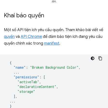
lên.
Khai báo quyền
Một số API tiện ích yêu cầu quyền. Tham khảo bài viết về
quyền
và
API Chrome
để đảm bảo tiện ích đang yêu cầu
quyền chính xác trong
manifest
.
{
"name"
:
"Broken Background Color"
,
...
"permissions"
:
[
"activeTab"
,
"declarativeContent"
,
"storage"
],
...
}