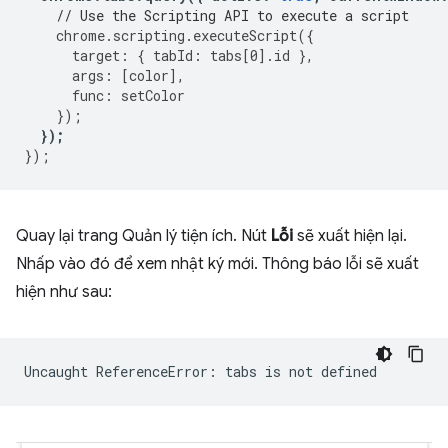
// Use the Scripting API to execute a script
chrome
.
scripting
.
executeScript
({
target
:
{
tabId
:
tabs
[
0
].
id
},
args
:
[
color
],
func
:
setColor
});
});
});
Quay lại trang Quản lý tiện ích. Nút
Lỗi
sẽ xuất hiện lại.
Nhấp vào đó để xem nhật ký mới. Thông báo lỗi sẽ xuất
hiện như sau: