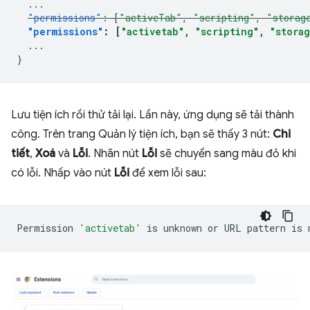
...
"permissions"
:
[
"activeTab"
,
"scripting"
,
"storag
"permissions"
:
[
"activetab"
,
"scripting"
,
"stora
...
}
Lưu tiện ích rồi thử tải lại. Lần này, ứng dụng sẽ tải thành
công. Trên trang Quản lý tiện ích, bạn sẽ thấy 3 nút:
Chi
tiết
,
Xoá
và
Lỗi
. Nhãn nút
Lỗi
sẽ chuyển sang màu đỏ khi
có lỗi. Nhấp vào nút
Lỗi
để xem lỗi sau:
Permission
'activetab'
is
unknown
or
URL
pattern
is