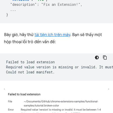
"description"
:
"Fix an Extension!"
,
...
}
Bây giờ, hãy thử
tải tiện ích trên máy
. Bạn sẽ thấy một
hộp thoại lỗi trỏ đến vấn đề:
Failed
to
load
extension

Required
value
version
is
missing
or
invalid.
It
mus
Could
not
load