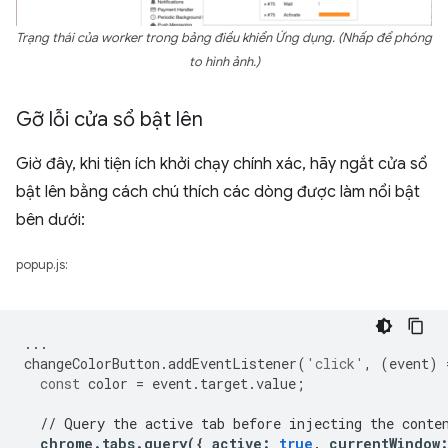
Trạng thái của worker trong bảng điều khiển Ứng dụng. (Nhấp để phóng
to hình ảnh.)
Gỡ lỗi cửa sổ bật lên
Giờ đây, khi tiện ích khởi chạy chính xác, hãy ngắt cửa sổ
bật lên bằng cách chú thích các dòng được làm nổi bật
bên dưới:
popup.js:
...
changeColorButton
.
addEventListener
(
'click'
,
(
event
)
const
color
=
event
.
target
.
value
;
// Query the active tab before injecting the conte
chrome
.
tabs
.
query
({
active
:
true
,
currentWindow