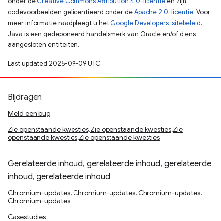
onder de
Creative Commons Attribution 4.0-licentie
en zijn
codevoorbeelden gelicentieerd onder de
Apache 2.0-licentie
. Voor
meer informatie raadpleegt u het
Google Developers-sitebeleid
.
Java is een gedeponeerd handelsmerk van Oracle en/of diens
aangesloten entiteiten.
Last updated 2025-09-09 UTC.
Bijdragen
Meld een bug
Zie openstaande kwesties,Zie openstaande kwesties,Zie
openstaande kwesties,Zie openstaande kwesties
Gerelateerde inhoud, gerelateerde inhoud, gerelateerde
inhoud, gerelateerde inhoud
Chromium-updates, Chromium-updates, Chromium-updates,
Chromium-updates
Casestudies