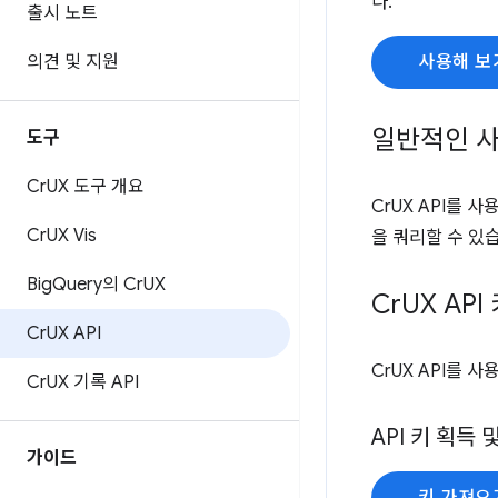
다.
출시 노트
의견 및 지원
사용해 보
일반적인 사
도구
Cr
UX 도구 개요
CrUX API를 사
Cr
UX Vis
을 쿼리할 수 있
Big
Query의 Cr
UX
Cr
UX API
Cr
UX API
CrUX API를 
Cr
UX 기록 API
API 키 획득 
가이드