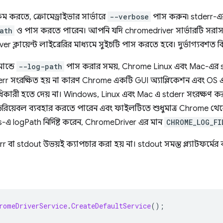
ষম করতে, ক্রোমেড্রাইভার সার্ভারে
--verbose
পাস করুন৷ stderr-এ
ath
ও পাস করতে পারেন। আপনি যদি chromedriver সার্ভারটি সরাস
ক্লায়েন্ট লাইব্রেরির মাধ্যমে সুইচটি পাস করতে হবে। দুর্ভাগ্যবশত কি
ান্ডে
--log-path
পাস করার সময়, Chrome Linux এবং Mac-এর s
rr সংরক্ষিত হয় না কারণ Chrome একটি GUI অ্যাপ্লিকেশন এবং OS
তরাধিকারী হতে দেয় না। Windows, Linux এবং Mac এ stderr সংরক্ষণ
েরিয়েবল ব্যবহার করতে পারেন এবং ফাইলটিতে শুধুমাত্র Chrome থ
 logPath নির্দিষ্ট করেন, ChromeDriver এর মান
CHROME_LOG_FI
 বা stdout উভয়ই ক্যাপচার করা হয় না। stdout সমস্ত প্ল্যাটফর্মে
romeDriverService
.
CreateDefaultService
();