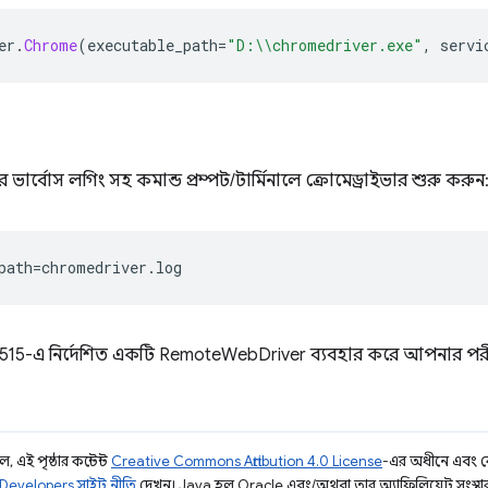
er
.
Chrome
(
executable_path
=
"D:\\chromedriver.exe"
,
 servi
রে ভার্বোস লগিং সহ কমান্ড প্রম্পট/টার্মিনালে ক্রোমেড্রাইভার শুরু করুন
path
=
chromedriver
.
log
t:9515-এ নির্দেশিত একটি RemoteWebDriver ব্যবহার করে আপনার পরী
 এই পৃষ্ঠার কন্টেন্ট
Creative Commons Attribution 4.0 License
-এর অধীনে এবং 
Developers সাইট নীতি
দেখুন। Java হল Oracle এবং/অথবা তার অ্যাফিলিয়েট সংস্থার রেজ