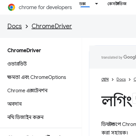
ডক্স
কেস স্টাডিজ
Docs
ChromeDriver
Chrome
Driver
ওভারভিউ
ক্ষমতা এবং Chrome
Options
হোম
Docs
C
Chrome এক্সটেনশন
লগিং
অবদান
নথি ডিজাইন করুন
ডিফল্টরূপে Chrom
করা সহায়ক।