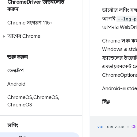
Chrome
Driver ডাউনলোড
করুন
ভার্বোজ লগিং সক্
আপনি
--log-p
Chrome সংস্করণ 115+
আপনার WebDriver 
আগের Chrome
Chrome লঞ্চ কম
Windows এ stde
শুরু করুন
হ্যান্ডেলের উত্
এনভায়রনমেন্ট ভ
ডেস্কটপ
ChromeOptions-এ
Android
Android-এ stderr
Chrome
OS
,
Chrome
OS
,
সি#
Chrome
OS
লগিং
var
 service 
=
Ch