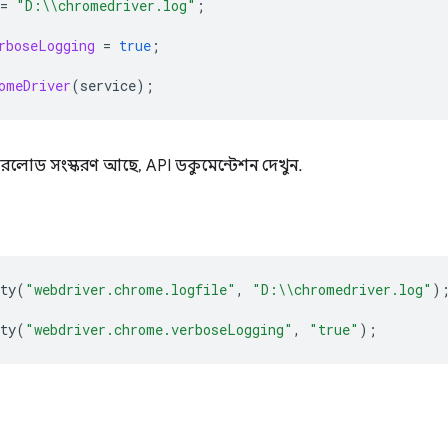
=
"D:\\chromedriver.log"
;
rboseLogging
=
true
;
omeDriver
(
service
);
রলোড সংস্করণ আছে, API ডকুমেন্টেশন দেখুন.
ty
(
"webdriver.chrome.logfile"
,
"D:\\chromedriver.log"
)
ty
(
"webdriver.chrome.verboseLogging"
,
"true"
);