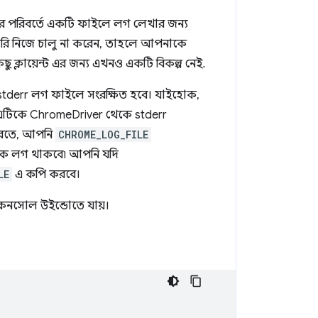
র পরিবর্তে একটি ফাইলে লগ লেখার জন্য
রি নিজে চালু না করেন, তাহলে আপনাকে
ছু ক্লায়েন্ট এর জন্য এখনও একটি বিকল্প নেই.
tderr লগ ফাইলে সংরক্ষিত হবে। যাইহোক,
 এটিকে ChromeDriver থেকে stderr
 করতে, আপনি
CHROME_LOG_FILE
েকে লগ থাকবে৷ আপনি যদি
LE
এ কপি করবে।
র কনসোল উইন্ডোতে যায়।