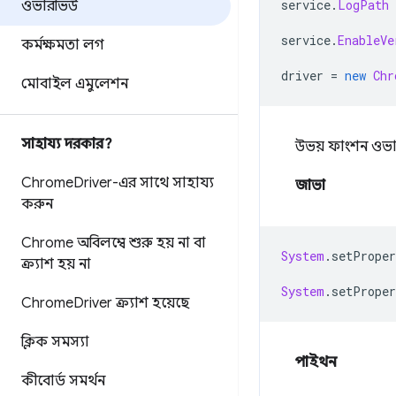
service
.
LogPath
ওভারভিউ
service
.
EnableVe
কর্মক্ষমতা লগ
driver 
=
new
Chr
মোবাইল এমুলেশন
সাহায্য দরকার?
উভয় ফাংশন ওভা
Chrome
Driver-এর সাথে সাহায্য
জাভা
করুন
Chrome অবিলম্বে শুরু হয় না বা
System
.
setProper
ক্র্যাশ হয় না
System
.
setProper
Chrome
Driver ক্র্যাশ হয়েছে
ক্লিক সমস্যা
পাইথন
কীবোর্ড সমর্থন