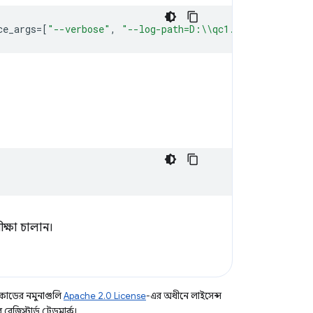
ce_args
=[
"--verbose"
,
"--log-path=D:\\qc1.log"
])
:
ক্ষা চালান।
কোডের নমুনাগুলি
Apache 2.0 License
-এর অধীনে লাইসেন্স
িস্টার্ড ট্রেডমার্ক।