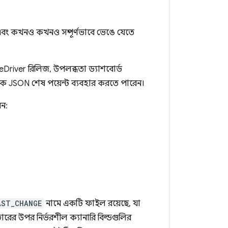
এবং কখনও কখনও সম্পূর্ণভাবে ভেঙে যেতে
meDriver রিলিজ, উপলব্ধতা ড্যাশবোর্ড
জনক JSON শেষ পয়েন্ট ব্যবহার করতে পারেন।
েন:
AST_CHANGE
নামে একটি ফাইল রয়েছে, যা
রের উপর নির্ভরশীল ক্যানারি বিল্ডগুলির