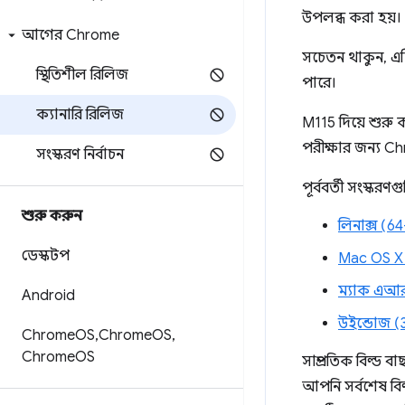
উপলব্ধ করা হয়।
আগের Chrome
সচেতন থাকুন, এট
স্থিতিশীল রিলিজ
পারে।
ক্যানারি রিলিজ
M115 দিয়ে শুরু 
পরীক্ষার জন্য C
সংস্করণ নির্বাচন
পূর্ববর্তী সংস্কর
শুরু করুন
লিনাক্স (6
ডেস্কটপ
Mac OS X 
ম্যাক এআর
Android
উইন্ডোজ (
Chrome
OS
,
Chrome
OS
,
Chrome
OS
সাম্প্রতিক বিল্ড
আপনি সর্বশেষ বিল