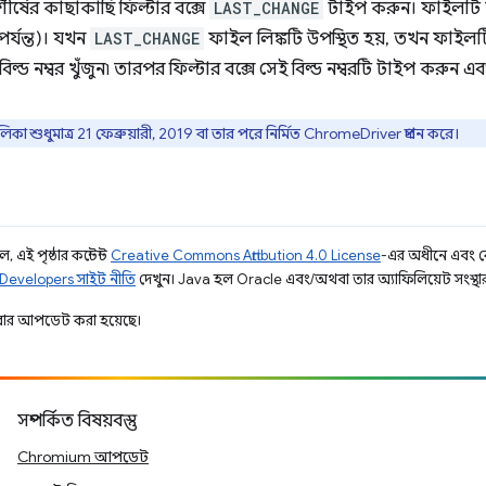
ীর্ষের কাছাকাছি ফিল্টার বক্সে
LAST_CHANGE
টাইপ করুন। ফাইলটি স
র্যন্ত)। যখন
LAST_CHANGE
ফাইল লিঙ্কটি উপস্থিত হয়, তখন ফাই
্ড নম্বর খুঁজুন৷ তারপর ফিল্টার বক্সে সেই বিল্ড নম্বরটি টাইপ করুন এবং
িকা শুধুমাত্র 21 ফেব্রুয়ারী, 2019 বা তার পরে নির্মিত ChromeDriver প্রদান করে।
 এই পৃষ্ঠার কন্টেন্ট
Creative Commons Attribution 4.0 License
-এর অধীনে এবং 
Developers সাইট নীতি
দেখুন। Java হল Oracle এবং/অথবা তার অ্যাফিলিয়েট সংস্থার রেজ
ার আপডেট করা হয়েছে।
সম্পর্কিত বিষয়বস্তু
Chromium আপডেট