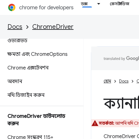
ডক্স
কেস স্টাডিজ
Docs
ChromeDriver
ChromeDriver
ওভারভিউ
ক্ষমতা এবং Chrome
Options
Chrome এক্সটেনশন
অবদান
হোম
Docs
C
নথি ডিজাইন করুন
ক্যানা
Chrome
Driver ডাউনলোড
সতর্কতা:
আপনি যদি Chr
করুন
ChromeDriver Can
Chrome সংস্করণ 115+