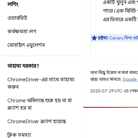
একটি খুলুন এবং শ
লগিং
পারে (এক মিনিট প
ওভারভিউ
এর ভিতরে একটি বিল
কর্মক্ষমতা লগ
দ্রষ্টব্য:
Canary বিল্ড তাল
মোবাইল এমুলেশন
সাহায্য দরকার?
অন্য কিছু উল্লেখ না করা থাকলে,
Chrome
Driver-এর সাথে সাহায্য
প্রাপ্ত। আরও জানতে,
Google 
করুন
2025-07-29 UTC-তে শেষব
Chrome অবিলম্বে শুরু হয় না বা
ক্র্যাশ হয় না
অবদান
Chrome
Driver ক্র্যাশ হয়েছে
একটি বাগ ফাইল করুন
ক্লিক সমস্যা