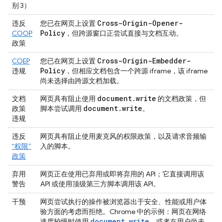
别 3）
Cross-Origin-Opener-
违反
您已在网页上设置
Policy
COOP
，但跨源窗口正尝试直接与文档互动。
政策
Cross-Origin-Embedder-
COEP
您已在网页上设置
Policy
违规
，但相应文档包含一个跨源 iframe，该 iframe
尚未选择由跨源文档加载。
document
.
write
文档
网页具有阻止使用
的文档政策，但
document
.
write
政策
脚本尝试调用
。
违规
违反
网页具有阻止使用麦克风的权限政策，以及请求音频输
“权限”
入的脚本。
政策
弃用
网页正在使用已弃用或即将弃用的 API；它直接调用该
警告
API 或使用顶级第三方脚本调用该 API。
干预
网页尝试执行的操作被浏览器出于安全、性能或用户体
验方面的考虑而拒绝。Chrome 中的示例：网页在网络
document.write
速度较慢时使用
，或者在用户尚未