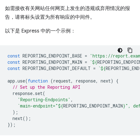
如需接收有关网站任何网页上发生的违规或弃用情况的报
告，请将标头设置为所有响应的中间件。
以下是 Express 中的一个示例：
const
REPORTING_ENDPOINT_BASE
=
'https://report.exa
const
REPORTING_ENDPOINT_MAIN
=
`
${
REPORTING_ENDPOI
const
REPORTING_ENDPOINT_DEFAULT
=
`
${
REPORTING_END
app
.
use
(
function
(
request
,
response
,
next
)
{
// Set up the Reporting API
response
.
set
(
'Reporting-Endpoints'
,
`main-endpoint="
${
REPORTING_ENDPOINT_MAIN
}
", de
);
next
();
});