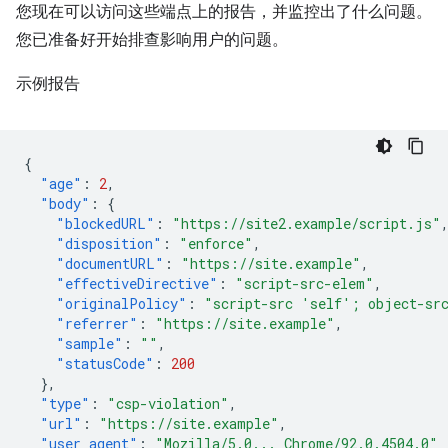
您现在可以访问这些端点上的报告，并监控出了什么问题。
您已准备好开始排查影响用户的问题。
示例报告
{
"age"
:
2
,
"body"
:
{
"blockedURL"
:
"https://site2.example/script.js"
"disposition"
:
"enforce"
,
"documentURL"
:
"https://site.example"
,
"effectiveDirective"
:
"script-src-elem"
,
"originalPolicy"
:
"script-src 'self'; object-sr
"referrer"
:
"https://site.example"
,
"sample"
:
""
,
"statusCode"
:
200
},
"type"
:
"csp-violation"
,
"url"
:
"https://site.example"
,
"user_agent"
:
"Mozilla/5.0... Chrome/92.0.4504.0"