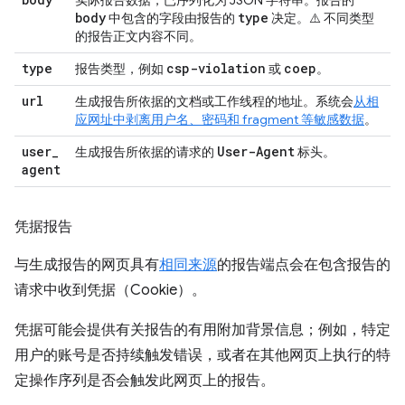
body
type
中包含的字段由报告的
决定。
⚠️ 不同类型
的报告正文内容不同
。
type
csp-violation
coep
报告类型，例如
或
。
url
生成报告所依据的文档或工作线程的地址。系统会
从相
应网址中剥离用户名、密码和 fragment 等敏感数据
。
user
_
User-Agent
生成报告所依据的请求的
标头。
agent
凭据报告
与生成报告的网页具有
相同来源
的报告端点会在包含报告的
请求中收到凭据（Cookie）。
凭据可能会提供有关报告的有用附加背景信息；例如，特定
用户的账号是否持续触发错误，或者在其他网页上执行的特
定操作序列是否会触发此网页上的报告。