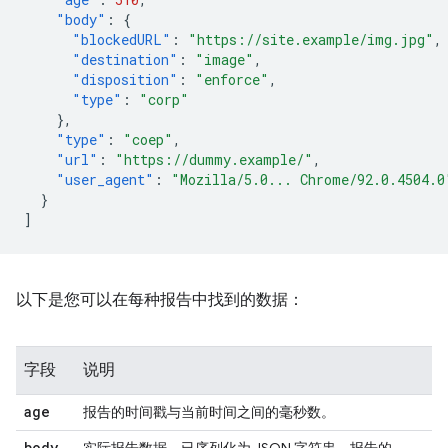
"body"
:
{
"blockedURL"
:
"https://site.example/img.jpg"
,
"destination"
:
"image"
,
"disposition"
:
"enforce"
,
"type"
:
"corp"
},
"type"
:
"coep"
,
"url"
:
"https://dummy.example/"
,
"user_agent"
:
"Mozilla/5.0... Chrome/92.0.4504.0
}
]
以下是您可以在每种报告中找到的数据：
字段
说明
age
报告的时间戳与当前时间之间的毫秒数。
body
实际报告数据，已序列化为 JSON 字符串。报告的