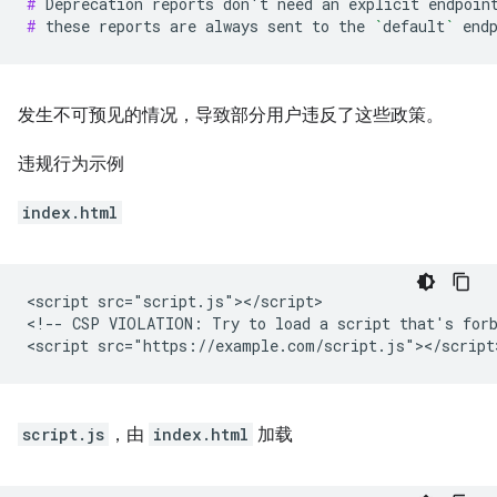
# 
Deprecation
reports
don
'
t
need
an
explicit
endpoin
# 
these
reports
are
always
sent
to
the
`
default
`
发生不可预见的情况，导致部分用户违反了这些政策。
违规行为示例
index.html
<script src="script.js"></script>

<!-- CSP VIOLATION: Try to load a script that's forb
script.js
，由
index.html
加载