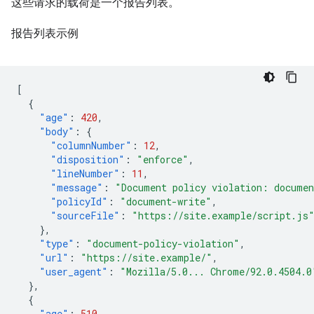
这些请求的载荷是一个报告列表。
报告列表示例
[
{
"age"
:
420
,
"body"
:
{
"columnNumber"
:
12
,
"disposition"
:
"enforce"
,
"lineNumber"
:
11
,
"message"
:
"Document policy violation: documen
"policyId"
:
"document-write"
,
"sourceFile"
:
"https://site.example/script.js
},
"type"
:
"document-policy-violation"
,
"url"
:
"https://site.example/"
,
"user_agent"
:
"Mozilla/5.0... Chrome/92.0.4504.0
},
{
"age"
:
510
,