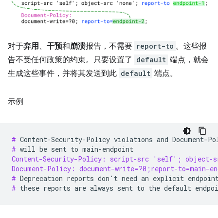
对于
弃用
、
干预
和
崩溃
报告，不需要
report-to
。这些报
告不受任何政策的约束。只要设置了
default
端点，就会
生成这些事件，并将其发送到此
default
端点。
示例
# 
Content-Security-Policy
violations
and
Document-Po
# 
will
be
sent
to
Content-Security-Policy: script-src 'self'; object-s
Document-Policy: document-write=?0;report-to=main-en
# 
Deprecation
reports
don
'
t
need
an
explicit
endpoin
# 
these
reports
are
always
sent
to
the
default