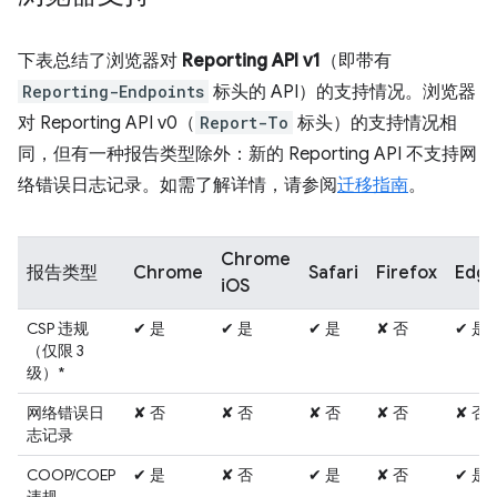
下表总结了浏览器对
Reporting API v1
（即带有
Reporting-Endpoints
标头的 API）的支持情况。浏览器
对 Reporting API v0（
Report-To
标头）的支持情况相
同，但有一种报告类型除外：新的 Reporting API 不支持网
络错误日志记录。如需了解详情，请参阅
迁移指南
。
Chrome
报告类型
Chrome
Safari
Firefox
Edg
iOS
CSP 违规
✔ 是
✔ 是
✔ 是
✘ 否
✔ 是
（仅限 3
级）*
网络错误日
✘ 否
✘ 否
✘ 否
✘ 否
✘ 否
志记录
COOP/COEP
✔ 是
✘ 否
✔ 是
✘ 否
✔ 是