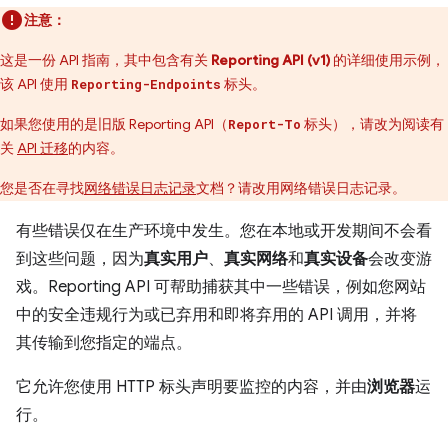
注意：
这是一份 API 指南，其中包含有关
Reporting API (v1)
的详细使用示例，
该 API 使用
标头。
Reporting-Endpoints
如果您使用的是旧版 Reporting API（
标头），请改为阅读有
Report-To
关
API 迁移
的内容。
您是否在寻找
网络错误日志记录
文档？请改用网络错误日志记录。
有些错误仅在生产环境中发生。您在本地或开发期间不会看
到这些问题，因为
真实用户
、
真实网络
和
真实设备
会改变游
戏。Reporting API 可帮助捕获其中一些错误，例如您网站
中的安全违规行为或已弃用和即将弃用的 API 调用，并将
其传输到您指定的端点。
它允许您使用 HTTP 标头声明要监控的内容，并由
浏览器
运
行。