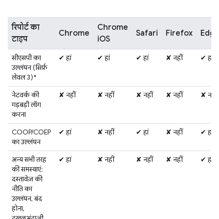
रिपोर्ट का
Chrome
Chrome
Safari
Firefox
Edg
टाइप
iOS
सीएसपी का
✔ हां
✔ हां
✔ हां
✘ नहीं
✔ हां
उल्लंघन (सिर्फ़
लेवल 3)*
नेटवर्क की
✘ नहीं
✘ नहीं
✘ नहीं
✘ नहीं
✘ नहीं
गड़बड़ी लॉग
करना
COOP/COEP
✔ हां
✘ नहीं
✔ हां
✘ नहीं
✔ हां
का उल्लंघन
अन्य सभी तरह
✔ हां
✘ नहीं
✘ नहीं
✘ नहीं
✔ हां
की समस्याएं:
दस्तावेज़ की
नीति का
उल्लंघन, बंद
होना,
दखलअंदाज़ी,