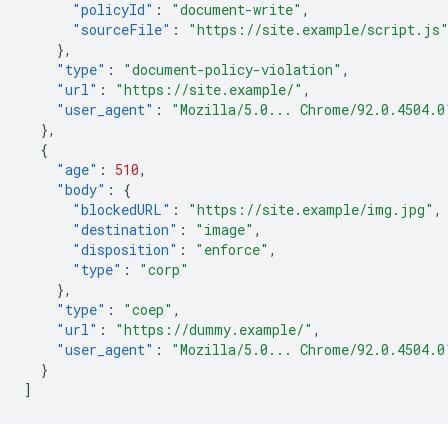
"policyId"
:
"document-write"
,
"sourceFile"
:
"https://site.example/script.js
},
"type"
:
"document-policy-violation"
,
"url"
:
"https://site.example/"
,
"user_agent"
:
"Mozilla/5.0... Chrome/92.0.4504.0
},
{
"age"
:
510
,
"body"
:
{
"blockedURL"
:
"https://site.example/img.jpg"
,
"destination"
:
"image"
,
"disposition"
:
"enforce"
,
"type"
:
"corp"
},
"type"
:
"coep"
,
"url"
:
"https://dummy.example/"
,
"user_agent"
:
"Mozilla/5.0... Chrome/92.0.4504.0
}
]