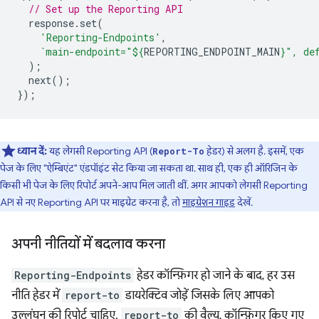
// Set up the Reporting API
response
.
set
(
'Reporting-Endpoints'
,
`main-endpoint="
${
REPORTING_ENDPOINT_MAIN
}
", de
);
next
();
});
ध्यान दें:
यह लेगसी Reporting API (
हेडर) से अलग है. इसमें, एक
Report-To
पेज के लिए "ऐम्बिएंट" एंडपॉइंट सेट किया जा सकता था. साथ ही, एक ही ऑरिजिन के
किसी भी पेज के लिए रिपोर्ट अपने-आप मिल जाती थीं. अगर आपको लेगसी Reporting
API से नए Reporting API पर माइग्रेट करना है, तो
माइग्रेशन गाइड
देखें.
अपनी नीतियों में बदलाव करना
Reporting-Endpoints
हेडर कॉन्फ़िगर हो जाने के बाद, हर उस
नीति हेडर में
report-to
डायरेक्टिव जोड़ें जिसके लिए आपको
उल्लंघन की रिपोर्ट चाहिए.
report-to
की वैल्यू, कॉन्फ़िगर किए गए