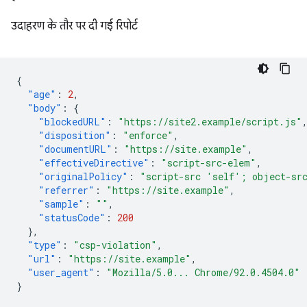
उदाहरण के तौर पर दी गई रिपोर्ट
{
"age"
:
2
,
"body"
:
{
"blockedURL"
:
"https://site2.example/script.js"
"disposition"
:
"enforce"
,
"documentURL"
:
"https://site.example"
,
"effectiveDirective"
:
"script-src-elem"
,
"originalPolicy"
:
"script-src 'self'; object-sr
"referrer"
:
"https://site.example"
,
"sample"
:
""
,
"statusCode"
:
200
},
"type"
:
"csp-violation"
,
"url"
:
"https://site.example"
,
"user_agent"
:
"Mozilla/5.0... Chrome/92.0.4504.0"
}