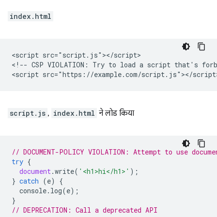
index.html
<script src="script.js"></script>

<!-- CSP VIOLATION: Try to load a script that's forb
script.js
,
index.html
ने लोड किया
// DOCUMENT-POLICY VIOLATION: Attempt to use docume
try
{
document
.
write
(
'<h1>hi</h1>'
);
}
catch
(
e
)
{
console
.
log
(
e
);
}
// DEPRECATION: Call a deprecated API