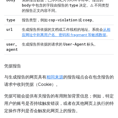
body
type
中包含的字段由报告的
决定。
⚠️ 不同类型
的报告正文内容不同
。
type
csp-violation
coep
报告类型，例如
或
。
url
生成报告所依据的文档或工作线程的地址。系统会
从相
应网址中剥离用户名、密码和 fragment 等敏感数据
。
user
_
User-Agent
生成报告所依据的请求的
标头。
agent
凭据报告
与生成报告的网页具有
相同来源
的报告端点会在包含报告的
请求中收到凭据（Cookie）。
凭据可能会提供有关报告的有用附加背景信息；例如，特定
用户的账号是否持续触发错误，或者在其他网页上执行的特
定操作序列是否会触发此网页上的报告。