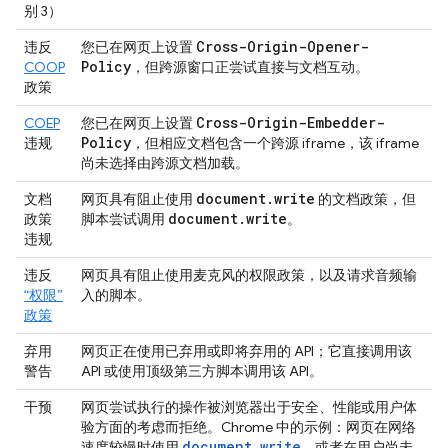
别 3）
Cross-Origin-Opener-
违反
您已在网页上设置
Policy
COOP
，但跨源窗口正尝试直接与文档互动。
政策
Cross-Origin-Embedder-
COEP
您已在网页上设置
Policy
违规
，但相应文档包含一个跨源 iframe，该 iframe
尚未选择由跨源文档加载。
document
.
write
文档
网页具有阻止使用
的文档政策，但
document
.
write
政策
脚本尝试调用
。
违规
违反
网页具有阻止使用麦克风的权限政策，以及请求音频输
“权限”
入的脚本。
政策
弃用
网页正在使用已弃用或即将弃用的 API；它直接调用该
警告
API 或使用顶级第三方脚本调用该 API。
干预
网页尝试执行的操作被浏览器出于安全、性能或用户体
验方面的考虑而拒绝。Chrome 中的示例：网页在网络
document.write
速度较慢时使用
，或者在用户尚未