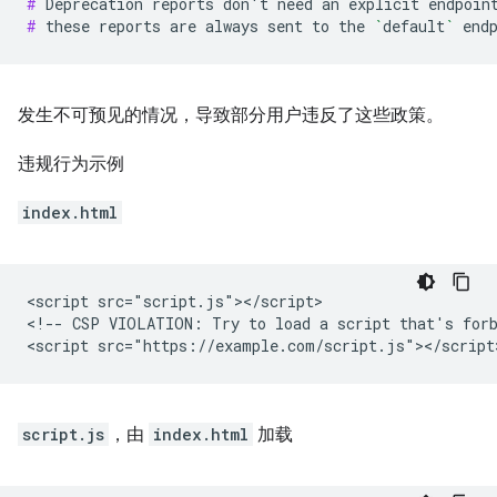
# 
Deprecation
reports
don
'
t
need
an
explicit
endpoin
# 
these
reports
are
always
sent
to
the
`
default
`
发生不可预见的情况，导致部分用户违反了这些政策。
违规行为示例
index.html
<script src="script.js"></script>

<!-- CSP VIOLATION: Try to load a script that's forb
script.js
，由
index.html
加载