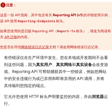
注意：
这是一份 API 指南，其中包含有关
Reporting API (v1)
的详细使用示例，
该 API 使用
标头。
Reporting-Endpoints
如果您使用的是旧版 Reporting API（
标头），请改为阅读有
Report-To
关
API 迁移
的内容。
您是否在寻找
网络错误日志记录
文档？请改用网络错误日志记录。
有些错误仅在生产环境中发生。您在本地或开发期间不会看
到这些问题，因为
真实用户
、
真实网络
和
真实设备
会改变游
戏。Reporting API 可帮助捕获其中一些错误，例如您网站
中的安全违规行为或已弃用和即将弃用的 API 调用，并将
其传输到您指定的端点。
它允许您使用 HTTP 标头声明要监控的内容，并由
浏览器
运
行。