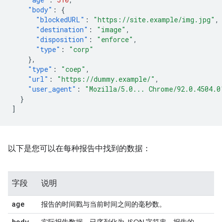
"body"
:
{
"blockedURL"
:
"https://site.example/img.jpg"
,
"destination"
:
"image"
,
"disposition"
:
"enforce"
,
"type"
:
"corp"
},
"type"
:
"coep"
,
"url"
:
"https://dummy.example/"
,
"user_agent"
:
"Mozilla/5.0... Chrome/92.0.4504.0
}
]
以下是您可以在每种报告中找到的数据：
字段
说明
age
报告的时间戳与当前时间之间的毫秒数。
body
实际报告数据，已序列化为 JSON 字符串。报告的