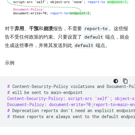
对于
弃用
、
干预
和
崩溃
报告，不需要
report-to
。这些报
告不受任何政策的约束。只要设置了
default
端点，就会
生成这些事件，并将其发送到此
default
端点。
示例
# 
Content-Security-Policy
violations
and
Document-Po
# 
will
be
sent
to
Content-Security-Policy: script-src 'self'; object-s
Document-Policy: document-write=?0;report-to=main-en
# 
Deprecation
reports
don
'
t
need
an
explicit
endpoin
# 
these
reports
are
always
sent
to
the
default