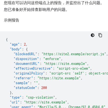
您现在可以访问这些端点上的报告，并监控出了什么问题。
您已准备好开始排查影响用户的问题。
示例报告
{
"age"
:
2
,
"body"
:
{
"blockedURL"
:
"https://site2.example/script.js"
"disposition"
:
"enforce"
,
"documentURL"
:
"https://site.example"
,
"effectiveDirective"
:
"script-src-elem"
,
"originalPolicy"
:
"script-src 'self'; object-sr
"referrer"
:
"https://site.example"
,
"sample"
:
""
,
"statusCode"
:
200
},
"type"
:
"csp-violation"
,
"url"
:
"https://site.example"
,
"user_agent"
:
"Mozilla/5.0... Chrome/92.0.4504.0"