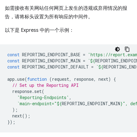
如需接收有关网站任何网页上发生的违规或弃用情况的报
告，请将标头设置为所有响应的中间件。
以下是 Express 中的一个示例：
const
REPORTING_ENDPOINT_BASE
=
'https://report.exa
const
REPORTING_ENDPOINT_MAIN
=
`
${
REPORTING_ENDPOI
const
REPORTING_ENDPOINT_DEFAULT
=
`
${
REPORTING_END
app
.
use
(
function
(
request
,
response
,
next
)
{
// Set up the Reporting API
response
.
set
(
'Reporting-Endpoints'
,
`main-endpoint="
${
REPORTING_ENDPOINT_MAIN
}
", de
);
next
();
});