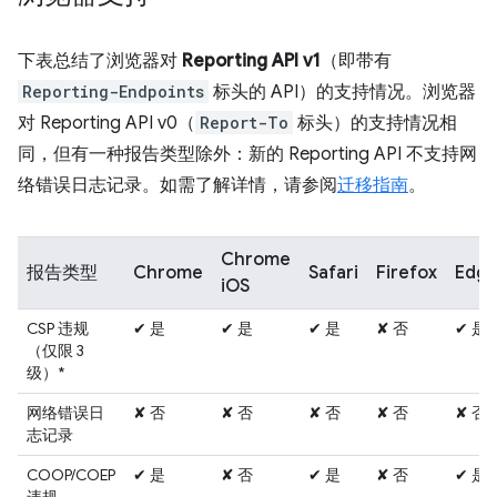
下表总结了浏览器对
Reporting API v1
（即带有
Reporting-Endpoints
标头的 API）的支持情况。浏览器
对 Reporting API v0（
Report-To
标头）的支持情况相
同，但有一种报告类型除外：新的 Reporting API 不支持网
络错误日志记录。如需了解详情，请参阅
迁移指南
。
Chrome
报告类型
Chrome
Safari
Firefox
Edg
iOS
CSP 违规
✔ 是
✔ 是
✔ 是
✘ 否
✔ 是
（仅限 3
级）*
网络错误日
✘ 否
✘ 否
✘ 否
✘ 否
✘ 否
志记录
COOP/COEP
✔ 是
✘ 否
✔ 是
✘ 否
✔ 是