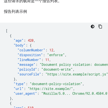
这些请求的载荷是一个报告列表。
报告列表示例
[
{
"age"
:
420
,
"body"
:
{
"columnNumber"
:
12
,
"disposition"
:
"enforce"
,
"lineNumber"
:
11
,
"message"
:
"Document policy violation: documen
"policyId"
:
"document-write"
,
"sourceFile"
:
"https://site.example/script.js
},
"type"
:
"document-policy-violation"
,
"url"
:
"https://site.example/"
,
"user_agent"
:
"Mozilla/5.0... Chrome/92.0.4504.0
},
{
"age"
:
510
,