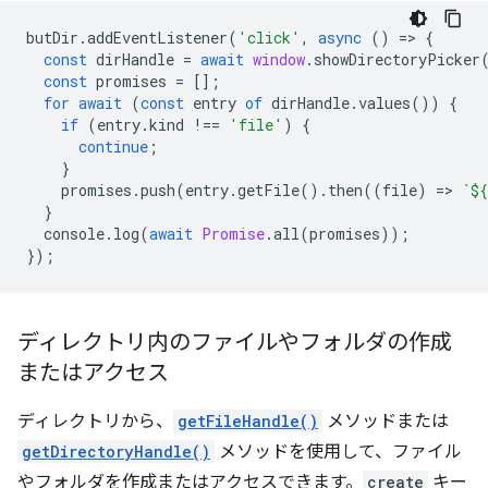
butDir
.
addEventListener
(
'click'
,
async
()
=
>
{
const
dirHandle
=
await
window
.
showDirectoryPicker
const
promises
=
[];
for
await
(
const
entry
of
dirHandle
.
values
())
{
if
(
entry
.
kind
!==
'file'
)
{
continue
;
}
promises
.
push
(
entry
.
getFile
().
then
((
file
)
=
>
`
${
}
console
.
log
(
await
Promise
.
all
(
promises
));
});
ディレクトリ内のファイルやフォルダの作成
またはアクセス
ディレクトリから、
getFileHandle()
メソッドまたは
getDirectoryHandle()
メソッドを使用して、ファイル
やフォルダを作成またはアクセスできます。
create
キー