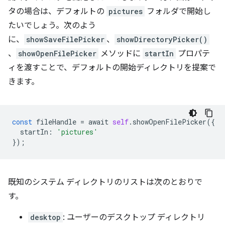
タの場合は、デフォルトの
pictures
フォルダで開始し
たいでしょう。次のよう
に、
showSaveFilePicker
、
showDirectoryPicker()
、
showOpenFilePicker
メソッドに
startIn
プロパテ
ィを渡すことで、デフォルトの開始ディレクトリを提案で
きます。
const
fileHandle
=
await
self
.
showOpenFilePicker
({
startIn
:
'pictures'
});
既知のシステム ディレクトリのリストは次のとおりで
す。
desktop
: ユーザーのデスクトップ ディレクトリ