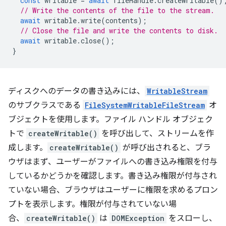
const
writable
=
await
fileHandle
.
createWritable
()
// Write the contents of the file to the stream.
await
writable
.
write
(
contents
);
// Close the file and write the contents to disk.
await
writable
.
close
();
}
ディスクへのデータの書き込みには、
WritableStream
のサブクラスである
FileSystemWritableFileStream
オ
ブジェクトを使用します。ファイル ハンドル オブジェク
トで
createWritable()
を呼び出して、ストリームを作
成します。
createWritable()
が呼び出されると、ブラ
ウザはまず、ユーザーがファイルへの書き込み権限を付与
しているかどうかを確認します。書き込み権限が付与され
ていない場合、ブラウザはユーザーに権限を求めるプロン
プトを表示します。権限が付与されていない場
合、
createWritable()
は
DOMException
をスローし、