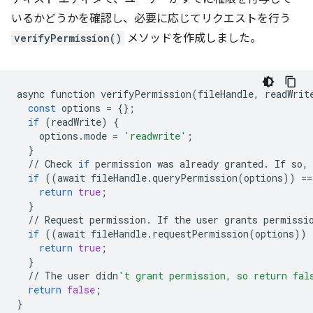
いるかどうかを確認し、必要に応じてリクエストを行う
verifyPermission()
メソッドを作成しました。
async
function
verifyPermission
(
fileHandle
,
readWrit
const
options
=
{};
if
(
readWrite
)
{
options
.
mode
=
'readwrite'
;
}
//
Check
if
permission
was
already
granted
.
If
so
,
if
((
await
fileHandle
.
queryPermission
(
options
))
==
return
true
;
}
//
Request
permission
.
If
the
user
grants
permissi
if
((
await
fileHandle
.
requestPermission
(
options
))
return
true
;
}
//
The
user
didn
't grant permission, so return fal
return
false
;
}