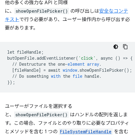
他の多くの強力な API と同様
に、
showOpenFilePicker()
の呼び出しは
安全なコンテ
キスト
で行う必要があり、ユーザー操作内から呼び出す必
要があります。
let
fileHandle
;
butOpenFile
.
addEventListener
(
'click'
,
async
()
=
>
{
//
Destructure
the
one
-
element
array
.
[
fileHandle
]
=
await
window
.
showOpenFilePicker
();
//
Do
something
with
the
file
handle
.
}
);
ユーザーがファイルを選択する
と、
showOpenFilePicker()
はハンドルの配列を返しま
す。この場合、ファイルとのやり取りに必要なプロパティ
とメソッドを含む 1 つの
FileSystemFileHandle
を含む