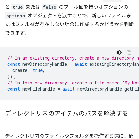
と
true
または
false
のブール値を持つオプションの
options
オブジェクトを渡すことで、新しいファイルま
たはフォルダが存在しない場合に作成するかどうかを判断
できます。
// In an existing directory, create a new directory 
const
newDirectoryHandle
=
await
existingDirectoryHan
create
:
true
,
});
// In this new directory, create a file named "My No
const
newFileHandle
=
await
newDirectoryHandle
.
getFi
ディレクトリ内のアイテムのパスを解決する
ディレクトリ内のファイルやフォルダを操作する際に、問