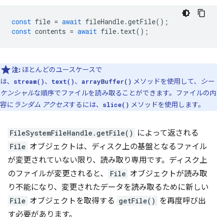
const
file
=
await
fileHandle
.
getFile
();
const
contents
=
await
file
.
text
();
注:
ほとんどのユースケースで
は、
、
、
メソッドを使用して、
シー
stream()
text()
arrayBuffer()
ケンシャル
な順序でファイルを読み取ることができます。ファイルの内
容に
ランダム アクセス
するには、
メソッドを使用します。
slice()
FileSystemFileHandle.getFile()
によって返される
File
オブジェクトは、ディスク上の基盤となるファイル
が変更されていない限り、読み取り専用です。ディスク上
のファイルが変更されると、
File
オブジェクトが読み取
り不能になり、変更されたデータを読み取るために新しい
File
オブジェクトを取得する
getFile()
を再度呼び出
す必要があります。