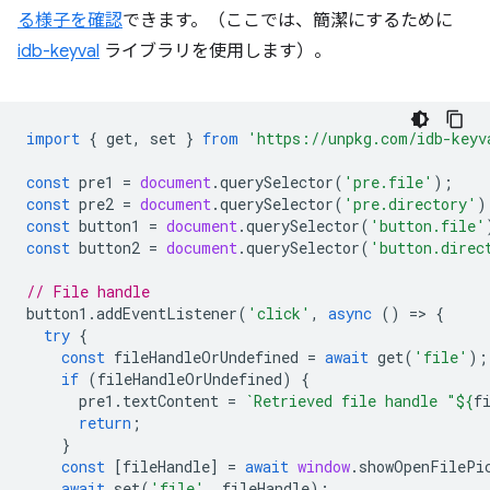
る様子を確認
できます。（ここでは、簡潔にするために
idb-keyval
ライブラリを使用します）。
import
{
get
,
set
}
from
'https://unpkg.com/idb-keyv
const
pre1
=
document
.
querySelector
(
'pre.file'
);
const
pre2
=
document
.
querySelector
(
'pre.directory'
)
const
button1
=
document
.
querySelector
(
'button.file'
const
button2
=
document
.
querySelector
(
'button.direc
// File handle
button1
.
addEventListener
(
'click'
,
async
()
=
>
{
try
{
const
fileHandleOrUndefined
=
await
get
(
'file'
);
if
(
fileHandleOrUndefined
)
{
pre1
.
textContent
=
`Retrieved file handle "
${
f
return
;
}
const
[
fileHandle
]
=
await
window
.
showOpenFilePi
await
set
(
'file'
,
fileHandle
);