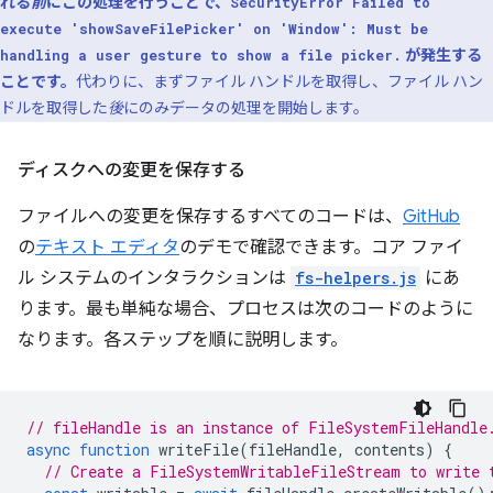
れる
前
にこの処理を行うことで、
SecurityError Failed to
execute 'showSaveFilePicker' on 'Window': Must be
が発生する
handling a user gesture to show a file picker.
ことです。
代わりに、まずファイル ハンドルを取得し、ファイル ハン
ドルを取得した
後
にのみデータの処理を開始します。
ディスクへの変更を保存する
ファイルへの変更を保存するすべてのコードは、
GitHub
の
テキスト エディタ
のデモで確認できます。コア ファイ
ル システムのインタラクションは
fs-helpers.js
にあ
ります。最も単純な場合、プロセスは次のコードのように
なります。各ステップを順に説明します。
// fileHandle is an instance of FileSystemFileHandle
async
function
writeFile
(
fileHandle
,
contents
)
{
// Create a FileSystemWritableFileStream to write 