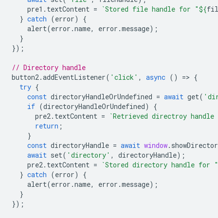
pre1
.
textContent
=
`Stored file handle for "
${
fi
}
catch
(
error
)
{
alert
(
error
.
name
,
error
.
message
);
}
});
// Directory handle
button2
.
addEventListener
(
'click'
,
async
()
=
>
{
try
{
const
directoryHandleOrUndefined
=
await
get
(
'di
if
(
directoryHandleOrUndefined
)
{
pre2
.
textContent
=
`Retrieved directroy handle
return
;
}
const
directoryHandle
=
await
window
.
showDirecto
await
set
(
'directory'
,
directoryHandle
);
pre2
.
textContent
=
`Stored directory handle for 
}
catch
(
error
)
{
alert
(
error
.
name
,
error
.
message
);
}
});