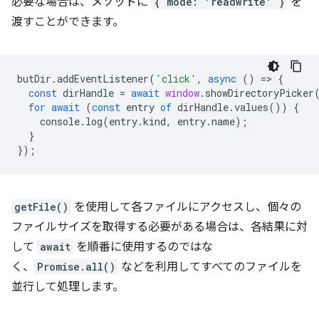
必要な場合は、メソッドに
{ mode: 'readwrite' }
を
渡すことができます。
butDir
.
addEventListener
(
'click'
,
async
()
=
>
{
const
dirHandle
=
await
window
.
showDirectoryPicker
for
await
(
const
entry
of
dirHandle
.
values
())
{
console
.
log
(
entry
.
kind
,
entry
.
name
);
}
});
getFile()
を使用して各ファイルにアクセスし、個々の
ファイルサイズを取得する必要がある場合は、各結果に対
して
await
を順番に使用するのではな
く、
Promise.all()
などを利用してすべてのファイルを
並行して処理します。