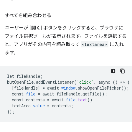
すべてを組み合わせる
ユーザーが [
開く
] ボタンをクリックすると、ブラウザに
ファイル選択ツールが表示されます。ファイルを選択する
と、アプリがその内容を読み取って
<textarea>
に入れ
ます。
let
fileHandle
;
butOpenFile
.
addEventListener
(
'click'
,
async
()
=
>
{
[
fileHandle
]
=
await
window
.
showOpenFilePicker
();
const
file
=
await
fileHandle
.
getFile
();
const
contents
=
await
file
.
text
();
textArea
.
value
=
contents
;
}
);