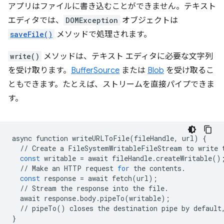
アプリはファイルに書き込むことができません。テキスト
エディタでは、
DOMException
オブジェクトは
saveFile()
メソッドで処理されます。
write()
メソッドは、テキスト エディタに必要な文字列
を受け取ります。
BufferSource
または
Blob
を受け取るこ
ともできます。たとえば、ストリームを直接パイプできま
す。
async
function
writeURLToFile
(
fileHandle
,
url
)
{
//
Create
a
FileSystemWritableFileStream
to
write
const
writable
=
await
fileHandle
.
createWritable
()
//
Make
an
HTTP
request
for
the
contents
.
const
response
=
await
fetch
(
url
);
//
Stream
the
response
into
the
file
.
await
response
.
body
.
pipeTo
(
writable
);
//
pipeTo
()
closes
the
destination
pipe
by
default
}