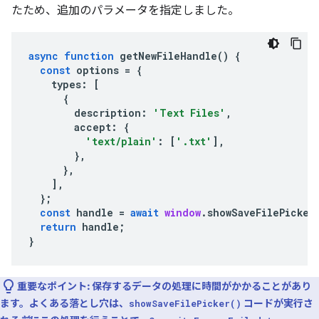
たため、追加のパラメータを指定しました。
async
function
getNewFileHandle
()
{
const
options
=
{
types
:
[
{
description
:
'Text Files'
,
accept
:
{
'text/plain'
:
[
'.txt'
],
},
},
],
};
const
handle
=
await
window
.
showSaveFilePicker
return
handle
;
}
重要なポイント:
保存するデータの処理に時間がかかることがあり
ます。よくある落とし穴は、
コードが実行さ
showSaveFilePicker()