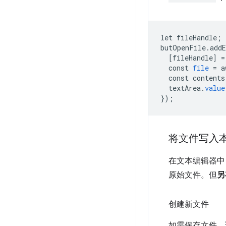
let
fileHandle
;
butOpenFile
.
add
[
fileHandle
]
=
const
file
=
a
const
contents
textArea
.
value
}
);
将文件写入
在文本编辑器中
原始文件。但
另
创建新文件
如需保存文件