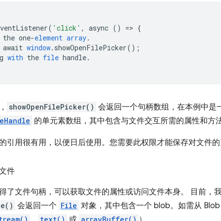
EventListener
(
'click'
,
async
()
=
>
{
the
one
-
element
array
.
await
window
.
showOpenFilePicker
();
g
with
the
file
handle
.
，
showOpenFilePicker()
会返回一个句柄数组，在本例中是
leHandle
的单元素数组，其中包含与文件交互所需的属性和方
的引用很有用，以便日后使用。您需要此权限才能保存对文件的
文件
得了文件句柄，可以获取文件的属性或访问文件本身。 目前，
le()
会返回一个
File
对象，其中包含一个 blob。如需从 Blo
tream()
、
text()
或
arrayBuffer()
）。