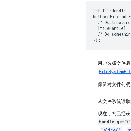
let
fileHandle
;
butOpenFile
.
add
//
Destructure
[
fileHandle
]
=
//
Do
somethin
}
);
用户选择文件后
FileSystemFi
保留对文件句柄
从文件系统读取
现在，您已经获
handle.getFi
（
slice()
、
s