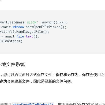
EventListener
(
'click'
,
async
()
=
>
{
await
window
.
showOpenFilePicker
();
wait
fileHandle
.
getFile
();
=
await
file
.
text
();
=
contents
;
本地文件系统
，您可以通过两种方式保存文件：
保存
和
另存为
。
保存
会使用之
存为
会创建新文件，因此需要新的文件句柄。
，请调用
showSaveFilePicker()
，该方法会以“保存”模式显示