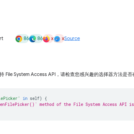
86
86
x
x
rt
Source
File System Access API，请检查您感兴趣的选择器方法是
lePicker'
in
self
)
{
enFilePicker()` method of the File System Access API is