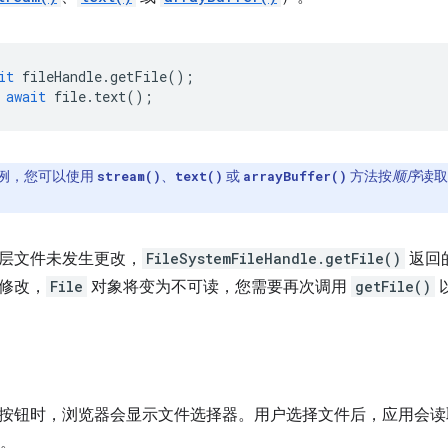
it
fileHandle
.
getFile
();
await
file
.
text
();
例，您可以使用
、
或
方法按
顺序
读取
stream()
text()
arrayBuffer()
层文件未发生更改，
FileSystemFileHandle.getFile()
返回
修改，
File
对象将变为不可读，您需要再次调用
getFile()
按钮时，浏览器会显示文件选择器。用户选择文件后，应用会读
。