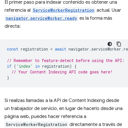
El primer paso para indexar contenido es obtener una
referencia al
ServiceWorkerRegistration
actual. Usar
navigator.serviceWorker.ready
es la forma más
directa:
const
registration
=
await
navigator
.
serviceWorker
.
re
// Remember to feature-detect before using the API:
if
(
'index'
in
registration
)
{
// Your Content Indexing API code goes here!
}
Si realizas llamadas a la API de Content Indexing desde
un trabajador de servicio, en lugar de hacerlo desde una
página web, puedes hacer referencia a
ServiceWorkerRegistration
directamente a través de