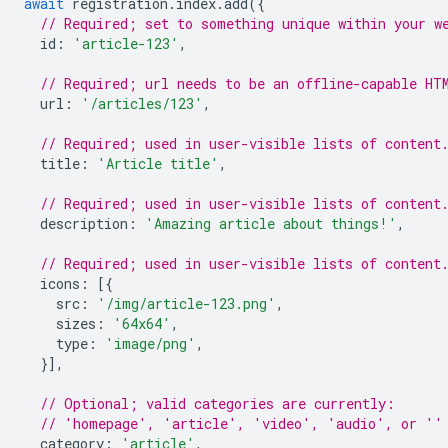
await
registration
.
index
.
add
({
// Required; set to something unique within your w
id
:
'article-123'
,
// Required; url needs to be an offline-capable HT
url
:
'/articles/123'
,
// Required; used in user-visible lists of content
title
:
'Article title'
,
// Required; used in user-visible lists of content
description
:
'Amazing article about things!'
,
// Required; used in user-visible lists of content
icons
:
[{
src
:
'/img/article-123.png'
,
sizes
:
'64x64'
,
type
:
'image/png'
,
}],
// Optional; valid categories are currently:
// 'homepage', 'article', 'video', 'audio', or ''
category
:
'article'
,