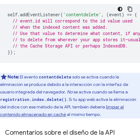
self
.
addEventListener
(
'contentdelete'
,
(
event
)
=
>
{
// event.id will correspond to the id value used
// when the indexed content was added.
// Use that value to determine what content, if an
// to delete from wherever your app stores it—usua
// the Cache Storage API or perhaps IndexedDB.
});
Nota:
El evento
solo se activa cuando la
contentdelete
eliminación se produce debido a la interacción con la interfaz de
usuario integrada del navegador.
No
se activa cuando se llama a
. Si tu app web activa la eliminación
registration.index.delete()
del índice con ese método de la API, también debería
limpiar el
contenido almacenado en caché
al mismo tiempo.
Comentarios sobre el diseño de la API