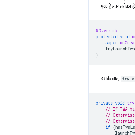
एक हेल्पर तरीका ह
@Override
protected
void
o
super
.
onCrea
tryLaunchTwa
}
इसके बाद,
tryL
private
void
try
// If TWA ha
// Otherwise
// Otherwise
if
(
hasTwaLa
launchTw