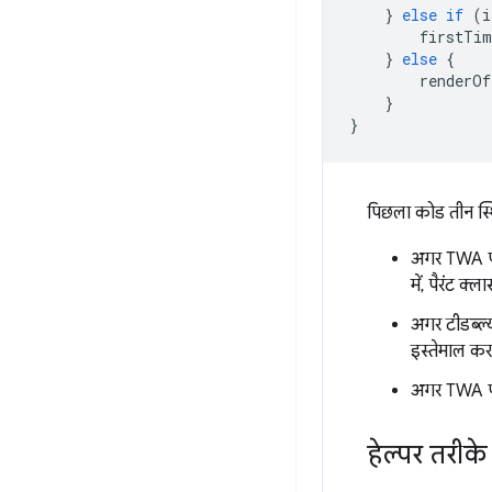
}
else
if
(
i
firstTim
}
else
{
renderOf
}
}
पिछला कोड तीन स्थि
अगर TWA पहल
में, पैरंट क्
अगर टीडब्ल्
इस्तेमाल कर
अगर TWA पहल
हेल्पर तरीक