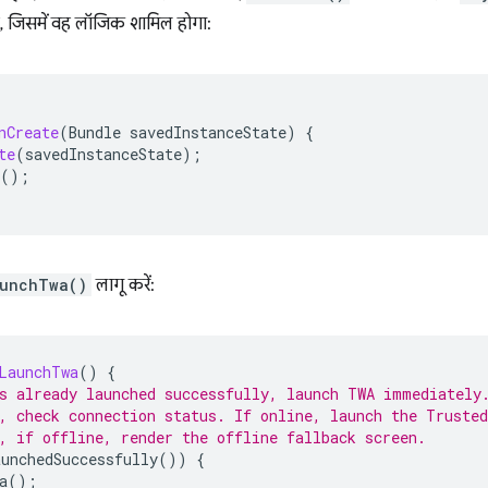
ै, जिसमें वह लॉजिक शामिल होगा:
nCreate
(
Bundle
savedInstanceState
)
{
te
(
savedInstanceState
);
();
aunchTwa()
लागू करें:
LaunchTwa
()
{
s already launched successfully, launch TWA immediately
, check connection status. If online, launch the Truste
, if offline, render the offline fallback screen.
unchedSuccessfully
())
{
a
();