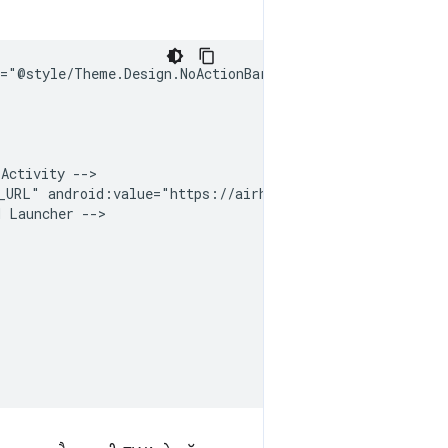
Activity
_URL"
android:value="https://airhorner.com"
d
Launcher