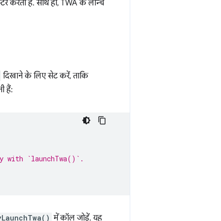
्टर करता है. साथ ही, TWA के लॉन्च
दिखाने के लिए सेट करें, ताकि
 हैं:
ty with `launchTwa()`.
yLaunchTwa()
में कॉल जोड़ें. यह