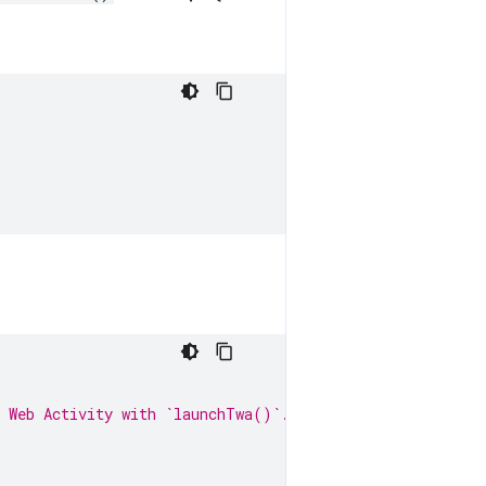
.
d Web Activity with `launchTwa()`.