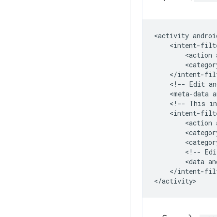
<activity
androi
<action
<categor
<!--
Edit
an
<meta-data
a
<!--
This
in
<action
<categor
<categor
<!--
Edi
<data
an
</intent-filt