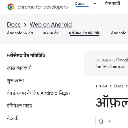
Docs
केस स्टडी
Docs
Web on Android
Android पर वेब
कस्‍टम टैब
भरोसेमंद वेब गतिविधि
Android इं
भरोसेमंद वेब गतिविधि
टेक्नोलॉजी का इस्तेमाल
खास जानकारी
शुरू करना
होम पेज
Docs
वेब डेवलपर के लिए Android सिद्धांत
ऑफ़ला
इंटिग्रेशन गाइड
नेटवर्क