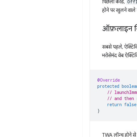
पिछला कोड,
Off
होने पर खुलने वाल
ऑफ़लाइन स्
सबसे पहले, ऐक्टिवि
भरोसेमंद वेब ऐक्टिव
@Override
protected
boolea
// launchImm
// and then 
return
false
}
TWA लॉन्च होने से 