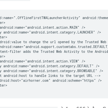
d:name=".OfflineFirstTWALauncherActivity"
android:name="android.intent.action.MAIN"
y
android:name="android.intent.category.LAUNCHER"
droid:value
to
change
the
url
opened
by
the
Trusted
Web
ndroid:name="android.support.customtabs.trusted.DEFAULT
tent-filter
adds
the
Trusted
Web
Activity
to
the
Androi
android:name="android.intent.action.VIEW"
y
android:name="android.intent.category.DEFAULT"
y
android:name="android.intent.category.BROWSABLE"
t
android:host
to
handle
links
to
the
target
URL
droid:host="airhorner.com"
android:scheme="https"
er>
