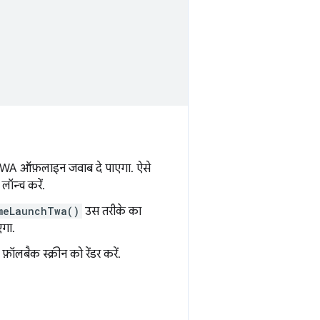
र PWA ऑफ़लाइन जवाब दे पाएगा. ऐसे
लॉन्च करें.
meLaunchTwa()
उस तरीके का
एगा.
बैक स्क्रीन को रेंडर करें.