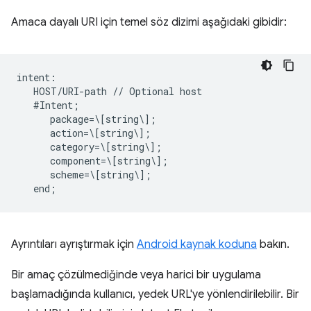
Amaca dayalı URI için temel söz dizimi aşağıdaki gibidir:
intent:  

   HOST/URI-path // Optional host  

   #Intent;  

      package=\[string\];  

      action=\[string\];  

      category=\[string\];  

      component=\[string\];  

      scheme=\[string\];  

Ayrıntıları ayrıştırmak için
Android kaynak koduna
bakın.
Bir amaç çözülmediğinde veya harici bir uygulama
başlamadığında kullanıcı, yedek URL'ye yönlendirilebilir. Bir