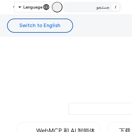
/
WebMCP 和 AI 智能体
下载 C