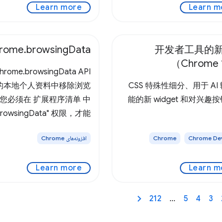
Learn more
Learn m
rome.browsingData
开发者工具的
（Chrome 
rome.browsingData API
的本地个人资料中移除浏览
CSS 特殊性细分、用于 AI
 您必须在 扩展程序清单 中
能的新 widget 和对兴趣
rowsingData" 权限，才能
PI。 此 API 最简单的使用
‫Chrome De
Chrome
افزونه‌های Chrome
基于时间的清除用户浏览数
制。您的代码应提供一个时
Learn more
Learn m
用于指明历史日期，在此日
的用户浏览数据应被移除。
的格式为自 Unix 纪元以来
212
…
5
4
3
（可以使用 getTime() 方