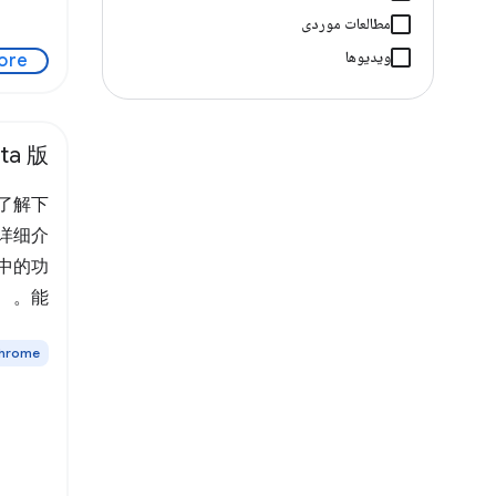
مطالعات موردی
ویدیوها
ore
eta 版
了解下
中详细介
 版中的功
能。
hrome