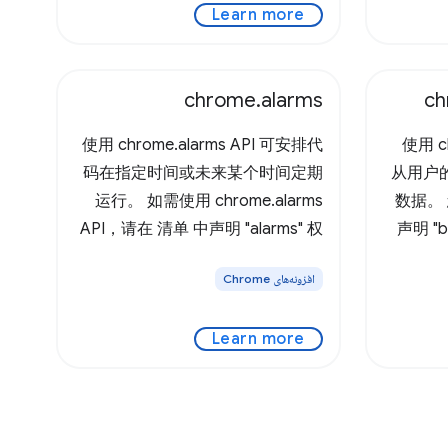
Learn more
chrome.alarms
ch
使用 chrome.alarms API 可安排代
使用 ch
码在指定时间或未来某个时间定期
从用户
运行。 如需使用 chrome.alarms
数据。
API，请在 清单 中声明 "alarms" 权
声明 "b
限： 以下示例展示了如何使用和响
使用此 A
افزونه‌های Chrome
应闹钟。如需试用此 API，请从
场景是
chrome-extension-samples 代码
据的机
Learn more
库中安装 Alarm API 示例 。 以下示
间戳，
例展示了如何在安装扩展程序时在
期之后
Service Worker 中设置闹钟：
此时间戳
service-worker.js ： 以下示例根据
的毫秒数