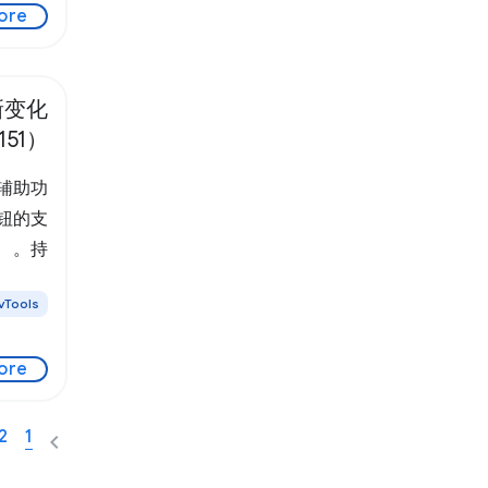
ore
新变化
151）
 辅助功
按钮的支
持。
vTools
ore
2
1