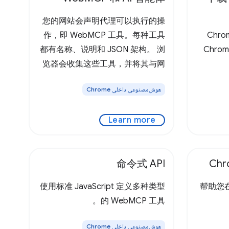
您的网站会声明代理可以执行的操
作，即 WebMCP 工具。每种工具
Chro
都有名称、说明和 JSON 架构。 浏
Chro
览器会收集这些工具，并将其与网
页的网址、标题和来源权限范围一
هوش‌مصنوعی داخلی Chrome
起呈现给用户可感知 WebMCP 的
代理。 智能体看到合同后，会提供
Learn more
结构化实参，然后您的代码会完成
其余工作。用户会及时收到有关权
限和确认的通知。它比促动更快、
命令式 API
Chr
更可靠。 浏览器内置的 AI 助理。
根据打开的标签页中的上下文，总
使用标准 JavaScript 定义多种类型
帮助您
结要点、解释概念并查找答案。
的 WebMCP 工具。
Gemini 可在各种 Google 应用中运
行，帮助您高效处理日常事务。
هوش‌مصنوعی داخلی Chrome