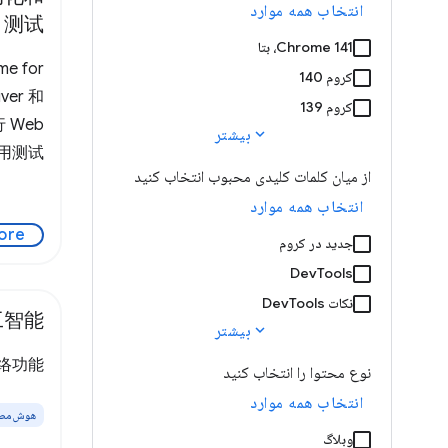
انتخاب همه موارد
测试
Chrome 141، بتا
 for
کروم 140
ver 和
کروم 139
 Web
expand_more
بیشتر
用测试。
از میان کلمات کلیدی محبوب انتخاب کنید
انتخاب همه موارد
ore
جدید در کروم
DevTools
نکات DevTools
工智能
expand_more
بیشتر
网络功能。
نوع محتوا را انتخاب کنید
انتخاب همه موارد
هوش‌مصنوع
وبلاگ