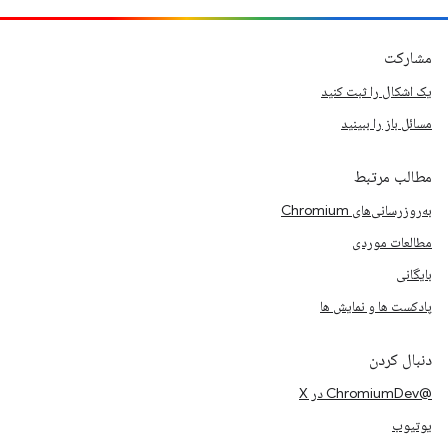
مشارکت
یک اشکال را ثبت کنید
مسائل باز را ببینید
مطالب مرتبط
به‌روزرسانی‌های Chromium
مطالعات موردی
بایگانی
پادکست ها و نمایش ها
دنبال کردن
@ChromiumDev در X
یوتیوب