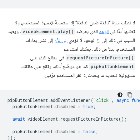
لا تطلب ميزة "نافذة ضمن النافذة" إلا استجابةً لإيماءة المستخدم، ولا
تطلبها أبدًا في
الوعد
الذي يعرضه
videoElement.play()
. ويعود
السبب في ذلك إلى أنّ الوعود لا تؤدي
إلى الآن
إلى نشر إيماءات
المستخدم. بدلاً من ذلك، يمكنك استدعاء
requestPictureInPicture()
في معالج النقر على
pipButtonElement
كما هو موضّح أدناه. وتقع على عاتقك
مسؤولية تحديد ما يحدث إذا نقر المستخدم مرّتين.
pipButtonElement
.
addEventListener
(
'click'
,
async
fun
pipButtonElement
.
disabled
=
true
;
await
videoElement
.
requestPictureInPicture
();
pipButtonElement
.
disabled
=
false
;
});