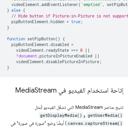
videoElement
.
addEventListener
(
'emptied'
,
setPipBut
}
else
{
// Hide button if Picture-in-Picture is not suppor
pipButtonElement
.
hidden
=
true
;
}
function
setPipButton
()
{
pipButtonElement
.
disabled
=
videoElement
.
readyState
===
0
||
!
document
.
pictureInPictureEnabled
||
videoElement
.
disablePictureInPicture
;
}
إتاحة استخدام الفيديو في Media
Stream
تتيح عناصر MediaStream التي تشغّل الفيديو (مثل
getUserMedia()
و
getDisplayMedia()
canvas.captureStream()
) أيضًا وضع "صورة في صورة" في