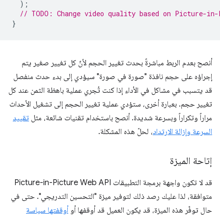
);
// TODO: Change video quality based on Picture-in-
}
أنصح بعدم الربط مباشرةً بحدث تغيير الحجم لأنّ كل تغيير صغير يتم
إجراؤه على حجم نافذة "صورة في صورة" سيؤدي إلى بدء حدث منفصل
قد يتسبب في مشاكل في الأداء إذا كنت تُجري عملية باهظة الثمن عند كل
تغيير حجم. بعبارة أخرى، ستؤدي عملية تغيير الحجم إلى تشغيل الأحداث
مراراً وتكراراً وبسرعة شديدة. أنصح باستخدام تقنيات شائعة، مثل
تقييد
السرعة وإزالة الارتداد
، لحلّ هذه المشكلة.
إتاحة الميزة
قد لا تكون واجهة برمجة التطبيقات Picture-in-Picture Web API
متوافقة، لذا عليك رصد ذلك لتوفير ميزة "التحسين التدريجي". حتى في
حال توفّر هذه الميزة، قد يكون العميل قد أوقفها أو
أوقفتها سياسة