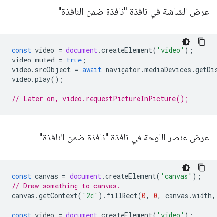
عرض الشاشة في نافذة "نافذة ضمن النافذة"
const
video
=
document
.
createElement
(
'video'
);
video
.
muted
=
true
;
video
.
srcObject
=
await
navigator
.
mediaDevices
.
getDi
video
.
play
();
// Later on, video.requestPictureInPicture();
عرض عنصر اللوحة في نافذة "نافذة ضمن النافذة"
const
canvas
=
document
.
createElement
(
'canvas'
);
// Draw something to canvas.
canvas
.
getContext
(
'2d'
).
fillRect
(
0
,
0
,
canvas
.
width
,
const
video
=
document
.
createElement
(
'video'
);