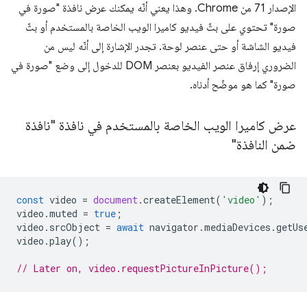
الإصدار 71 من Chrome. وهذا يعني أنّه يمكنك عرض نافذة "صورة في
صورة" تحتوي على بثّ فيديو كاميرا الويب الخاصة بالمستخدم أو بثّ
فيديو الشاشة أو حتى عنصر لوحة. تجدر الإشارة إلى أنّه ليس من
الضروري إرفاق عنصر الفيديو بعنصر DOM للدخول إلى وضع "صورة في
صورة" كما هو موضّح أدناه.
عرض كاميرا الويب الخاصة بالمستخدم في نافذة "نافذة
ضمن النافذة"
const
video
=
document
.
createElement
(
'video'
);
video
.
muted
=
true
;
video
.
srcObject
=
await
navigator
.
mediaDevices
.
getUs
video
.
play
();
// Later on, video.requestPictureInPicture();