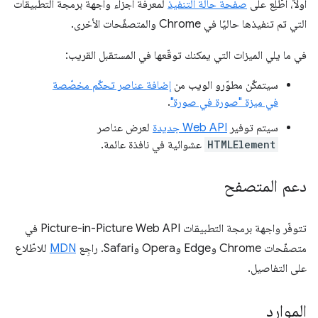
أولاً، اطّلِع على
صفحة حالة التنفيذ
لمعرفة أجزاء واجهة برمجة التطبيقات
التي تم تنفيذها حاليًا في Chrome والمتصفّحات الأخرى.
في ما يلي الميزات التي يمكنك توقّعها في المستقبل القريب:
سيتمكّن مطوّرو الويب من
إضافة عناصر تحكّم مخصّصة
في ميزة "صورة في صورة"
.
سيتم توفير
Web API جديدة
لعرض عناصر
HTMLElement
عشوائية في نافذة عائمة.
دعم المتصفح
تتوفّر واجهة برمجة التطبيقات Picture-in-Picture Web API في
متصفّحات Chrome وEdge وOpera وSafari. راجِع
MDN
للاطّلاع
على التفاصيل.
الموارد