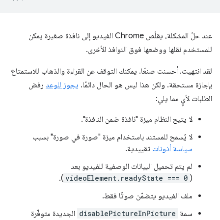
عند حلّ المشكلة، يقلّص Chrome الفيديو إلى نافذة صغيرة يمكن
للمستخدم نقلها ووضعها فوق النوافذ الأخرى.
لقد انتهيت. أحسنت صنعًا. يمكنك التوقف عن القراءة والذهاب للاستمتاع
بإجازة مستحقة. ولكن هذا ليس هو الحال دائمًا.
يجوز للوعد
رفض
الطلبات لأيٍ مما يلي:
لا يتيح النظام ميزة "نافذة ضمن النافذة".
لا يُسمح للمستند باستخدام ميزة "صورة في صورة" بسبب
سياسة أذونات
تقييدية.
لم يتم تحميل البيانات الوصفية للفيديو بعد
).
videoElement.readyState === 0
(
ملف الفيديو يتضمّن صوتًا فقط.
سمة
disablePictureInPicture
الجديدة متوفّرة