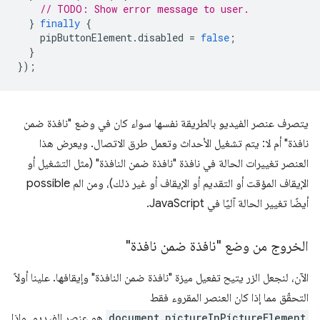
// TODO: Show error message to user.
}
finally
{
pipButtonElement
.
disabled
=
false
;
}
});
يتصرف عنصر الفيديو بالطريقة نفسها سواء كان في وضع "نافذة ضمن
نافذة" أم لا: يتم تشغيل الأحداث وتعمل طرق الاتصال. ويعرض هذا
العنصر تغييرات الحالة في نافذة "نافذة ضمن النافذة" (مثل التشغيل أو
الإيقاف المؤقت أو التقديم أو الإيقاف أو غير ذلك)، ومن الم possible
أيضًا تغيير الحالة آليًا في JavaScript.
الخروج من وضع "نافذة ضمن نافذة"
الآن، لنجعل الزر يتيح تفعيل ميزة "نافذة ضمن النافذة" وإيقافها. علينا أولاً
التحقّق مما إذا كان العنصر المقروء فقط
document.pictureInPictureElement
هو عنصر الفيديو. وإذا