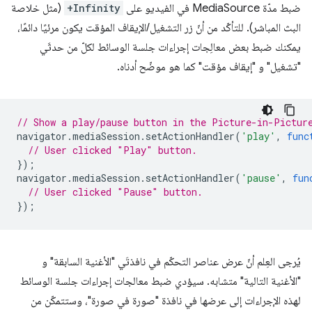
ضبط مدّة MediaSource في الفيديو على
+Infinity
(مثل خلاصة
البث المباشر). للتأكّد من أنّ زر التشغيل/الإيقاف المؤقت يكون مرئيًا دائمًا،
يمكنك ضبط بعض معالِجات إجراءات جلسة الوسائط لكلّ من حدثَي
"تشغيل" و "إيقاف مؤقت" كما هو موضّح أدناه.
// Show a play/pause button in the Picture-in-Pictur
navigator
.
mediaSession
.
setActionHandler
(
'play'
,
func
// User clicked "Play" button.
});
navigator
.
mediaSession
.
setActionHandler
(
'pause'
,
fun
// User clicked "Pause" button.
});
يُرجى العِلم أنّ عرض عناصر التحكّم في نافذتَي "الأغنية السابقة" و
"الأغنية التالية" متشابه. سيؤدي ضبط معالجات إجراءات جلسة الوسائط
لهذه الإجراءات إلى عرضها في نافذة "صورة في صورة"، وستتمكّن من