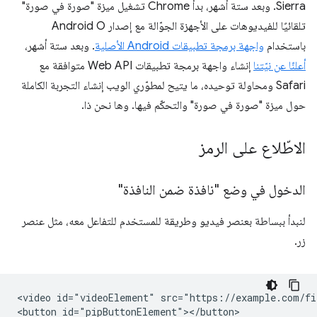
Sierra. وبعد ستة أشهر، بدأ Chrome تشغيل ميزة "صورة في صورة"
تلقائيًا للفيديوهات على الأجهزة الجوّالة مع إصدار Android O
باستخدام
واجهة برمجة تطبيقات Android الأصلية
. وبعد ستة أشهر،
أعلنّا عن نيّتنا
إنشاء واجهة برمجة تطبيقات Web API متوافقة مع
Safari ومحاولة توحيده، ما يتيح لمطوّري الويب إنشاء التجربة الكاملة
حول ميزة "صورة في صورة" والتحكّم فيها. وها نحن ذا.
الاطّلاع على الرمز
الدخول في وضع "نافذة ضمن النافذة"
لنبدأ ببساطة بعنصر فيديو وطريقة للمستخدم للتفاعل معه، مثل عنصر
زر.
<video id="videoElement" src="https://example.com/fi