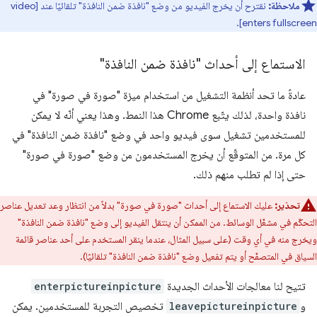
ملاحظة:
نقترح أن يخرج الفيديو من وضع "نافذة ضمن النافذة" تلقائيًا عند [video
enters fullscreen].
الاستماع إلى أحداث "نافذة ضمن النافذة"
عادةً ما تحد أنظمة التشغيل من استخدام ميزة "صورة في صورة" في
نافذة واحدة، لذلك يتّبع Chrome هذا النمط. وهذا يعني أنّه لا يمكن
للمستخدمين تشغيل سوى فيديو واحد في وضع "نافذة ضمن النافذة" في
كل مرة. من المتوقّع أن يخرج المستخدمون من وضع "صورة في صورة"
حتى إذا لم تطلب منهم ذلك.
تحذير:
عليك الاستماع إلى أحداث "صورة في صورة" بدلاً من انتظار وعد تعديل عناصر
التحكّم في مشغّل الوسائط. من الممكن أن ينتقل الفيديو إلى وضع "نافذة ضمن النافذة"
ويخرج منه في أي وقت (على سبيل المثال، عندما ينقر المستخدم على أحد عناصر قائمة
السياق في المتصفّح أو يتم تفعيل وضع "نافذة ضمن النافذة" تلقائيًا).
تتيح لنا معالجات الأحداث الجديدة
enterpictureinpicture
و
leavepictureinpicture
تخصيص التجربة للمستخدمين. يمكن