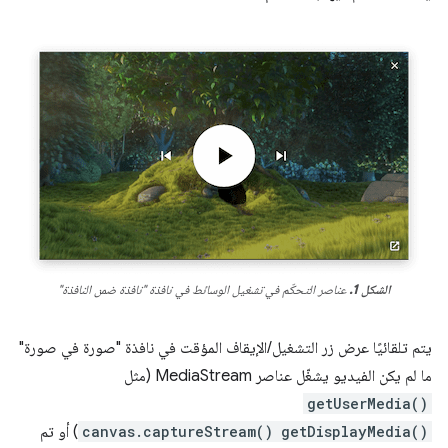
الشكل 1.
عناصر التحكّم في تشغيل الوسائط في نافذة "نافذة ضمن النافذة"
يتم تلقائيًا عرض زر التشغيل/الإيقاف المؤقت في نافذة "صورة في صورة"
ما لم يكن الفيديو يشغّل عناصر MediaStream (مثل
getUserMedia()
getDisplayMedia()
canvas.captureStream()
) أو تم