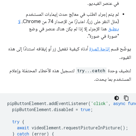
في عنصر الفيديو.
لم يتم إجراء الطلب في معالِج حدث إيماءات المستخدم
(مثل النقر على زر). اعتبارًا من الإصدار 74 من Chrome،
لا
ينطبق
هذا الإجراء إلا إذا لم يكن هناك عنصر في وضع
"صورة في صورة".
يوضّح قسم
إتاحة الميزة
أدناه كيفية تفعيل زر أو إيقافه استنادًا إلى هذه
القيود.
لنضيف وحدة
try...catch
لتسجيل هذه الأخطاء المحتمَلة وإعلام
المستخدم بما يحدث.
pipButtonElement
.
addEventListener
(
'click'
,
async
fun
pipButtonElement
.
disabled
=
true
;
try
{
await
videoElement
.
requestPictureInPicture
();
}
catch
(
error
)
{