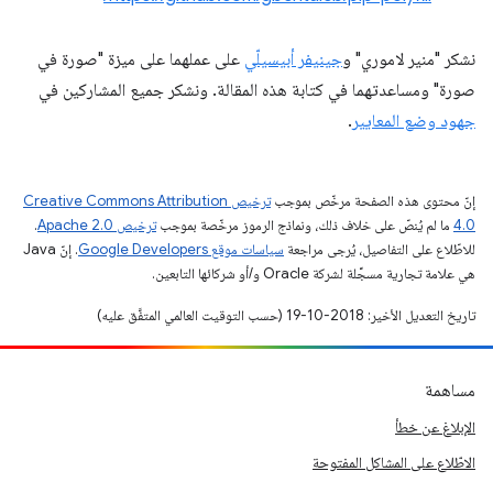
نشكر "منير لاموري" و
جينيفر أبيسيلّي
على عملهما على ميزة "صورة في
صورة" ومساعدتهما في كتابة هذه المقالة. ونشكر جميع المشاركين في
جهود وضع المعايير
.
إنّ محتوى هذه الصفحة مرخّص بموجب
ترخيص Creative Commons Attribution
4.0‏
ما لم يُنصّ على خلاف ذلك، ونماذج الرموز مرخّصة بموجب
ترخيص Apache 2.0‏
.
للاطّلاع على التفاصيل، يُرجى مراجعة
سياسات موقع Google Developers‏
. إنّ Java
هي علامة تجارية مسجَّلة لشركة Oracle و/أو شركائها التابعين.
تاريخ التعديل الأخير: 2018-10-19 (حسب التوقيت العالمي المتفَّق عليه)
مساهمة
الإبلاغ عن خطأ
الاطّلاع على المشاكل المفتوحة