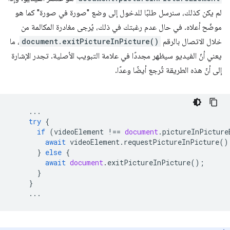
لم يكن كذلك، سنرسل طلبًا للدخول إلى وضع "صورة في صورة" كما هو
موضّح أعلاه. في حال عدم رغبتك في ذلك، يُرجى مغادرة المكالمة من
خلال الاتصال بالرقم
document.exitPictureInPicture()
، ما
يعني أنّ الفيديو سيظهر مجددًا في علامة التبويب الأصلية. تجدر الإشارة
إلى أنّ هذه الطريقة تُرجع أيضًا وعدًا.
...
try
{
if
(
videoElement
!==
document
.
pictureInPicture
await
videoElement
.
requestPictureInPicture
()
}
else
{
await
document
.
exitPictureInPicture
();
}
}
...