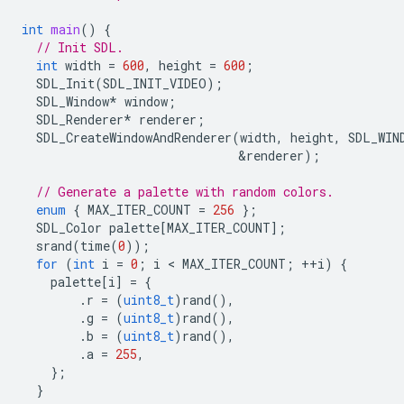
int
main
()
{
// Init SDL.
int
width
=
600
,
height
=
600
;
SDL_Init
(
SDL_INIT_VIDEO
);
SDL_Window
*
window
;
SDL_Renderer
*
renderer
;
SDL_CreateWindowAndRenderer
(
width
,
height
,
SDL_WIN
&
renderer
);
// Generate a palette with random colors.
enum
{
MAX_ITER_COUNT
=
256
};
SDL_Color
palette
[
MAX_ITER_COUNT
];
srand
(
time
(
0
));
for
(
int
i
=
0
;
i
 < 
MAX_ITER_COUNT
;
++
i
)
{
palette
[
i
]
=
{
.
r
=
(
uint8_t
)
rand
(),
.
g
=
(
uint8_t
)
rand
(),
.
b
=
(
uint8_t
)
rand
(),
.
a
=
255
,
};
}