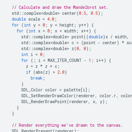
// Calculate and draw the Mandelbrot set.
std
::
complex<double>
center
(
0.5
,
0.5
);
double
scale
=
4.0
;
for
(
int
y
=
0
;
y
 < 
height
;
y
++
)
{
for
(
int
x
=
0
;
x
 < 
width
;
x
++
)
{
std
::
complex<double>
point
((
double
)
x
/
width
,
std
::
complex<double>
c
=
(
point
-
center
)
*
sc
std
::
complex<double>
z
(
0
,
0
);
int
i
=
0
;
for
(;
i
 < 
MAX_ITER_COUNT
-
1
;
i
++
)
{
z
=
z
*
z
+
c
;
if
(
abs
(
z
)
 > 
2.0
)
break
;
}
SDL_Color
color
=
palette
[
i
];
SDL_SetRenderDrawColor
(
renderer
,
color
.
r
,
colo
SDL_RenderDrawPoint
(
renderer
,
x
,
y
);
}
}
// Render everything we've drawn to the canvas.
SDL_RenderPresent
(
renderer
);