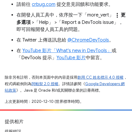
請前往
crbug.com
提交意見回饋和功能要求。
more_vert
在開發人員工具中，依序按一下「more_vert」
更
多選項
>「Help」
>「Report a DevTools issue」
，
即可回報開發人員工具的問題。
在 Twitter 上傳送訊息給
@ChromeDevTools
。
在
YouTube 影片「What's new in DevTools」
或
「DevTools 提示」
YouTube 影片
中留言。
除非另有註明，否則本頁面中的內容是採用
創用 CC 姓名標示 4.0 授權
，
程式碼範例則為
阿帕契 2.0 授權
。詳情請參閱《
Google Developers 網
站政策
》。Java 是 Oracle 和/或其關聯企業的註冊商標。
上次更新時間：2020-12-10 (世界標準時間)。
提供相片
提報錯誤