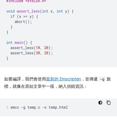
#include <stdlib.h>
void
assert_less
(
int
x
,
int
y
)
{
if
(
x
>
=
y
)
{
abort
();
}
}
int
main
()
{
assert_less
(
10
,
20
);
assert_less
(
30
,
20
);
}
如要編譯，我們會使用
最新的 Emscripten
，並傳遞
-g
旗
標，就像在原始文章中一樣，納入偵錯資訊：