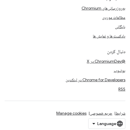
به‌روزرسانی‌های Chromium
مطالعات موردی
بایگانی
پادکست ها و نمایش ها
دنبال کردن
@ChromiumDev در X
یوتیوب
Chrome for Developers در لینکدین
RSS
شرایط
حریم خصوصی
Manage cookies