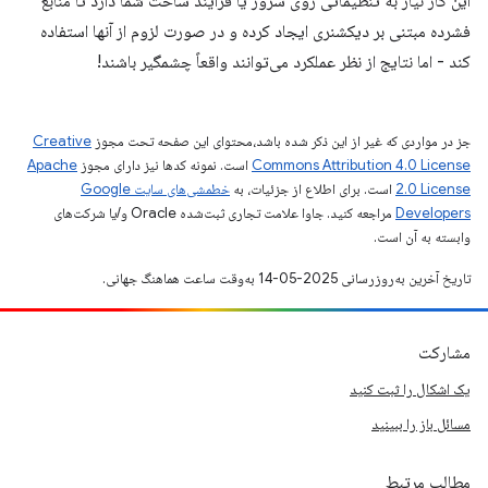
این کار نیاز به تنظیماتی روی سرور یا فرآیند ساخت شما دارد تا منابع
فشرده مبتنی بر دیکشنری ایجاد کرده و در صورت لزوم از آنها استفاده
کند - اما نتایج از نظر عملکرد می‌توانند واقعاً چشمگیر باشند!
جز در مواردی که غیر از این ذکر شده باشد،‌محتوای این صفحه تحت مجوز
Creative
Commons Attribution 4.0 License
است. نمونه کدها نیز دارای مجوز
Apache
2.0 License
است. برای اطلاع از جزئیات، به
خطمشی‌های سایت Google
Developers‏
مراجعه کنید. جاوا علامت تجاری ثبت‌شده Oracle و/یا شرکت‌های
وابسته به آن است.
تاریخ آخرین به‌روزرسانی 2025-05-14 به‌وقت ساعت هماهنگ جهانی.
مشارکت
یک اشکال را ثبت کنید
مسائل باز را ببینید
مطالب مرتبط