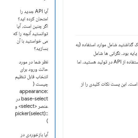
آیا API جدید را
امتحان کرده اید؟
اگر چنین است، آیا
توانستید آنچه را که
می خواستید با آن
ک گذاشتید شامل موارد استفاده (به
بسازید؟
ودی API و بازخورد در مورد سبک‌های پایه بود. نگرانی ها شامل
دسترسی، سازگاری مرورگر، نیاز به قابلیت جستجو و تمایل به پشتیبانی چند انتخابی بود. به نظر می‌رسد مشتاق استفاده از API در تولید هستید، اما
نظر شما در مورد
حالت ورود برای
انتخاب قابل تنظیم
ژگی استفاده شده است. این پست نکات کلیدی را از
چیست (
appearance:
base-select در
عنصر <select> و
::picker(select)
)
آیا بازخوردی در