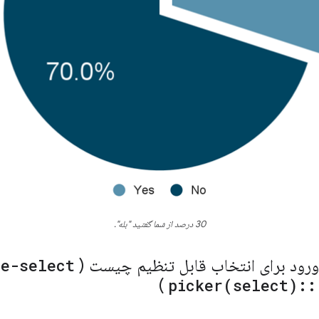
30 درصد از شما گفتید "بله".
ورود برای انتخاب قابل تنظیم چیست (
se-select
)
picker(
select)
::