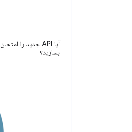
آیا API جدید را ا
بسازید؟