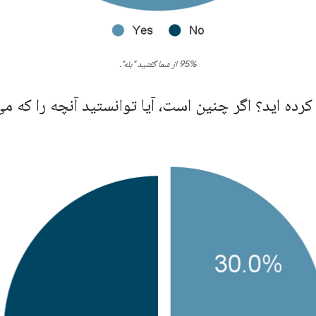
95% از شما گفتید "بله".
متحان کرده اید؟ اگر چنین است، آیا توانستید آنچه را که 