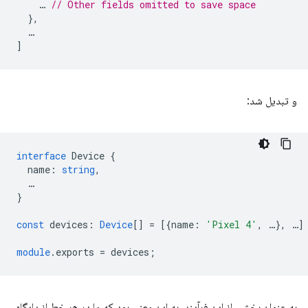
…
// Other fields omitted to save space
},
…
]
و تبدیل شد:
interface
Device
{
name
:
string
,
…
}
const
devices
:
Device
[]
=
[{
name
:
'Pixel 4'
,
…
},
…
]
module
.exports
=
devices
;
به عنوان بخشی از این فرآیند، به این معنی بود که ما در هر خط از پایگاه