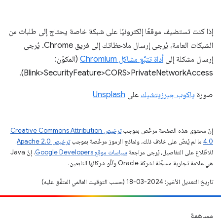
إذا كنت تستضيف موقعًا إلكترونيًا على شبكة خاصة يحتاج إلى طلبات من
الشبكات العامة، يُرجى إرسال ملاحظاتك إلى فريق Chrome. يُرجى
إرسال مشكلة إلى
أداة تتبُّع مشاكل Chromium
(المكوّن:
Blink>SecurityFeature>CORS>PrivateNetworkAccess).
صورة
ياكوب جيرزيتشيك
على
Unsplash
إنّ محتوى هذه الصفحة مرخّص بموجب
ترخيص Creative Commons Attribution
4.0‏
ما لم يُنصّ على خلاف ذلك، ونماذج الرموز مرخّصة بموجب
ترخيص Apache 2.0‏
.
للاطّلاع على التفاصيل، يُرجى مراجعة
سياسات موقع Google Developers‏
. إنّ Java
هي علامة تجارية مسجَّلة لشركة Oracle و/أو شركائها التابعين.
تاريخ التعديل الأخير: 2024-03-18 (حسب التوقيت العالمي المتفَّق عليه)
مساهمة