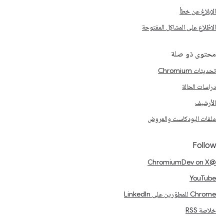
الإبلاغ عن خطأ
الاطّلاع على المشاكل المفتوحة
محتوى ذو صلة
تحديثات Chromium
دراسات الحالة
الأرشيف
ملفات البودكاست والعروض
Follow
@ChromiumDev on X
YouTube
Chrome للمطوّرين على LinkedIn
خلاصة RSS