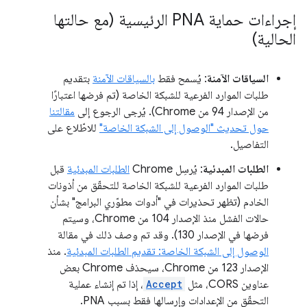
إجراءات حماية PNA الرئيسية (مع حالتها
الحالية)
السياقات الآمنة
: يُسمح فقط
بالسياقات الآمنة
بتقديم
طلبات الموارد الفرعية للشبكة الخاصة (تم فرضها اعتبارًا
من الإصدار 94 من Chrome). يُرجى الرجوع إلى
مقالتنا
حول تحديث "الوصول إلى الشبكة الخاصة"
للاطّلاع على
التفاصيل.
الطلبات المبدئية
: يُرسِل Chrome
الطلبات المبدئية
قبل
طلبات الموارد الفرعية للشبكة الخاصة للتحقّق من أذونات
الخادم (تظهر تحذيرات في "أدوات مطوّري البرامج" بشأن
حالات الفشل منذ الإصدار 104 من Chrome، وسيتم
فرضها في الإصدار 130). وقد تم وصف ذلك في مقالة
الوصول إلى الشبكة الخاصة: تقديم الطلبات المبدئية
. منذ
الإصدار 123 من Chrome، سيحذف Chrome بعض
عناوين CORS، مثل
Accept
، إذا تم إنشاء عملية
التحقّق من الإعدادات وإرسالها فقط بسبب PNA.