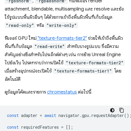
"rg8snorm"
,
"rgba8snorm"
ที่มีฟีเจอร์ render
attachment, blendable, multisampling และ resolve และยัง
ใช้รูปแบบพื้นผิวอื่นๆ ได้ด้วยการเข้าถึงพื้นผิวพื้นที่เก็บข้อมูล
"read-only"
หรือ
"write-only"
ฟีเจอร์ GPU ใหม่
"texture-formats-tier2"
ช่วยให้เข้าถึงพื้นผิว
พื้นที่เก็บข้อมูล
"read-write"
สำหรับบางรูปแบบ ซึ่งมีความ
สำคัญอย่างยิ่งสำหรับโปรเจ็กต์ต่างๆ เช่น การย้าย Unreal Engine
ไปยังเว็บ โปรดทราบว่าการเปิดใช้
"texture-formats-tier2"
เมื่อสร้างอุปกรณ์จะเปิดใช้
"texture-formats-tier1"
โดย
อัตโนมัติ
ดูข้อมูลโค้ดและรายการ
chromestatus
ต่อไปนี้
const
adapter
=
await
navigator
.
gpu
.
requestAdapter
()
const
requiredFeatures
=
[];