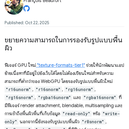
François Beaufort
Published: Oct 22, 2025
ขยายความสามารถในการรองรับรูปแบบพื้น
ผิว
ฟีเจอร์ GPU ใหม่
"texture-formats-tier1"
ช่วยให้นักพัฒนาแอป
ย้ายเนื้อหาที่มีอยู่ไปยังเว็บได้โดยไม่ต้องเขียนใหม่สำหรับความ
สามารถที่ต่ำกว่าของ WebGPU โดยรองรับรูปแบบพื้นผิวใหม่
"r16unorm"
,
"r16snorm"
,
"rg16unorm"
,
"rg16snorm"
,
"rgba16unorm"
และ
"rgba16snorm"
ที่
มีฟีเจอร์ render attachment, blendable, multisampling และ
การเข้าถึงพื้นผิวพื้นที่เก็บข้อมูล
"read-only"
หรือ
"write-
only"
นอกจากนี้ยังรองรับรูปแบบพื้นผิว
"r8snorm"
,