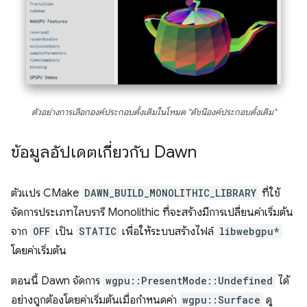
ตัวอย่างการเลือกองค์ประกอบดั้งเดิมในโหมด "ดัชนีองค์ประกอบดั้งเดิม"
ข้อมูลอัปเดตเกี่ยวกับ Dawn
ตัวแปร CMake
DAWN_BUILD_MONOLITHIC_LIBRARY
ที่ใช้
จัดการประเภทไลบรารี Monolithic ที่จะสร้างมีการเปลี่ยนค่าเริ่มต้น
จาก
OFF
เป็น
STATIC
เพื่อให้ระบบสร้างไฟล์
libwebgpu*
โดยค่าเริ่มต้น
ตอนนี้ Dawn จัดการ
wgpu::PresentMode::Undefined
ได้
อย่างถูกต้องโดยค่าเริ่มต้นเมื่อกำหนดค่า
wgpu::Surface
ดู