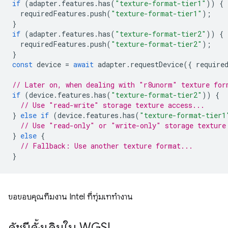
if
(
adapter
.
features
.
has
(
"texture-format-tier1"
))
{
requiredFeatures
.
push
(
"texture-format-tier1"
);
}
if
(
adapter
.
features
.
has
(
"texture-format-tier2"
))
{
requiredFeatures
.
push
(
"texture-format-tier2"
);
}
const
device
=
await
adapter
.
requestDevice
({
require
// Later on, when dealing with "r8unorm" texture for
if
(
device
.
features
.
has
(
"texture-format-tier2"
))
{
// Use "read-write" storage texture access...
}
else
if
(
device
.
features
.
has
(
"texture-format-tier1
// Use "read-only" or "write-only" storage texture
}
else
{
// Fallback: Use another texture format...
}
ขอขอบคุณทีมงาน Intel ที่ทุ่มเททำงาน
ดัชนีดั้งเดิมใน WGSL