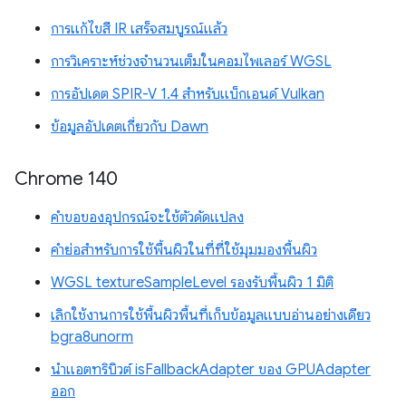
การแก้ไขสี IR เสร็จสมบูรณ์แล้ว
การวิเคราะห์ช่วงจำนวนเต็มในคอมไพเลอร์ WGSL
การอัปเดต SPIR-V 1.4 สำหรับแบ็กเอนด์ Vulkan
ข้อมูลอัปเดตเกี่ยวกับ Dawn
Chrome 140
คำขอของอุปกรณ์จะใช้ตัวดัดแปลง
คำย่อสำหรับการใช้พื้นผิวในที่ที่ใช้มุมมองพื้นผิว
WGSL textureSampleLevel รองรับพื้นผิว 1 มิติ
เลิกใช้งานการใช้พื้นผิวพื้นที่เก็บข้อมูลแบบอ่านอย่างเดียว
bgra8unorm
นำแอตทริบิวต์ isFallbackAdapter ของ GPUAdapter
ออก