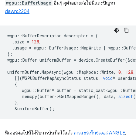
wgpu::BufferUsage
อื่นๆ ดูตัวอย่างต่อไปนี้และปัญหา
dawn:2204
wgpu
::
BufferDescriptor
descriptor
=
{
.
size
=
128
,
.
usage
=
wgpu
::
BufferUsage
::
MapWrite
|
wgpu
::
Buffe
};
wgpu
::
Buffer
uniformBuffer
=
device
.
CreateBuffer
(
&
de
uniformBuffer
.
MapAsync
(
wgpu
::
MapMode
::
Write
,
0
,
128
,
[](
WGPUBufferMapAsyncStatus
status
,
void
*
userdat
{
wgpu
::
Buffer
*
buffer
=
static_cast<wgpu
::
Buffe
memcpy
(
buffer
-
>
GetMappedRange
(),
data
,
sizeof
(
},
&
uniformBuffer
);
ฟีเจอร์ต่อไปนี้ได้รับการบันทึกไว้แล้ว
การแชร์เท็กซ์เจอร์ ANGLE
,