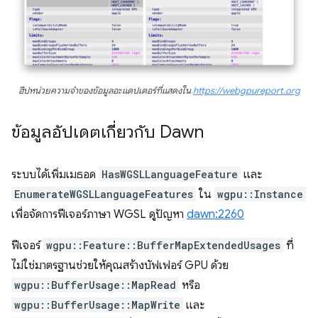
ฮีปหน่วยความจำของข้อมูลอะแดปเตอร์ที่แสดงใน
https://webgpureport.org
ข้อมูลอัปเดตเกี่ยวกับ Dawn
ระบบได้เพิ่มเมธอด
HasWGSLLanguageFeature
และ
EnumerateWGSLLanguageFeatures
ใน
wgpu::Instance
เพื่อจัดการฟีเจอร์ภาษา WGSL ดูปัญหา
dawn:2260
ฟีเจอร์
wgpu::Feature::BufferMapExtendedUsages
ที่
ไม่ใช่มาตรฐานช่วยให้คุณสร้างบัฟเฟอร์ GPU ด้วย
wgpu::BufferUsage::MapRead
หรือ
wgpu::BufferUsage::MapWrite
และ