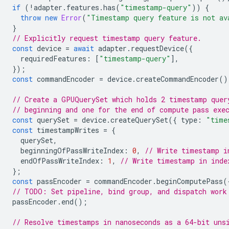
if
(
!
adapter
.
features
.
has
(
"timestamp-query"
))
{
throw
new
Error
(
"Timestamp query feature is not av
}
// Explicitly request timestamp query feature.
const
device
=
await
adapter
.
requestDevice
({
requiredFeatures
:
[
"timestamp-query"
],
});
const
commandEncoder
=
device
.
createCommandEncoder
()
// Create a GPUQuerySet which holds 2 timestamp quer
// beginning and one for the end of compute pass exe
const
querySet
=
device
.
createQuerySet
({
type
:
"time
const
timestampWrites
=
{
querySet
,
beginningOfPassWriteIndex
:
0
,
// Write timestamp i
endOfPassWriteIndex
:
1
,
// Write timestamp in inde
};
const
passEncoder
=
commandEncoder
.
beginComputePass
(
// TODO: Set pipeline, bind group, and dispatch work
passEncoder
.
end
();
// Resolve timestamps in nanoseconds as a 64-bit uns