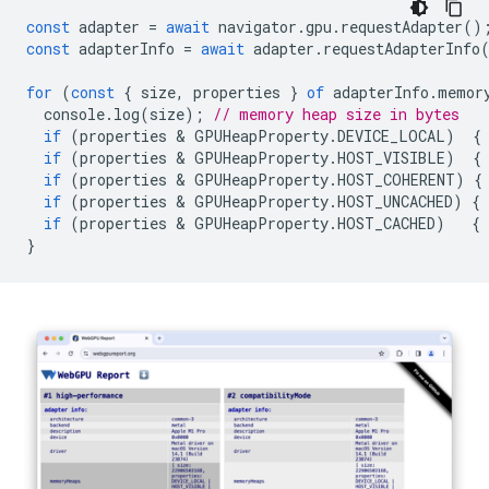
const
adapter
=
await
navigator
.
gpu
.
requestAdapter
()
const
adapterInfo
=
await
adapter
.
requestAdapterInfo
for
(
const
{
size
,
properties
}
of
adapterInfo
.
memor
console
.
log
(
size
);
// memory heap size in bytes
if
(
properties
 & 
GPUHeapProperty
.
DEVICE_LOCAL
)
{
if
(
properties
 & 
GPUHeapProperty
.
HOST_VISIBLE
)
{
if
(
properties
 & 
GPUHeapProperty
.
HOST_COHERENT
)
{
if
(
properties
 & 
GPUHeapProperty
.
HOST_UNCACHED
)
{
if
(
properties
 & 
GPUHeapProperty
.
HOST_CACHED
)
{
}