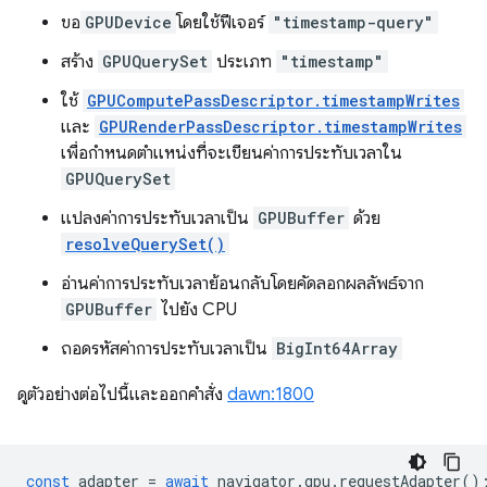
ขอ
GPUDevice
โดยใช้ฟีเจอร์
"timestamp-query"
สร้าง
GPUQuerySet
ประเภท
"timestamp"
ใช้
GPUComputePassDescriptor.timestampWrites
และ
GPURenderPassDescriptor.timestampWrites
เพื่อกำหนดตำแหน่งที่จะเขียนค่าการประทับเวลาใน
GPUQuerySet
แปลงค่าการประทับเวลาเป็น
GPUBuffer
ด้วย
resolveQuerySet()
อ่านค่าการประทับเวลาย้อนกลับโดยคัดลอกผลลัพธ์จาก
GPUBuffer
ไปยัง CPU
ถอดรหัสค่าการประทับเวลาเป็น
BigInt64Array
ดูตัวอย่างต่อไปนี้และออกคำสั่ง
dawn:1800
const
adapter
=
await
navigator
.
gpu
.
requestAdapter
()