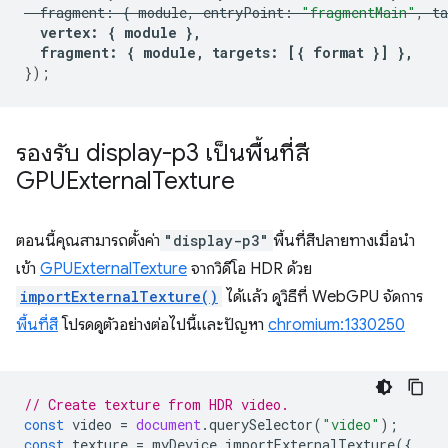
fragment
:
{
module
,
entryPoint
:
"fragmentMain"
,
ta
vertex
:
{
module
},
fragment
:
{
module
,
targets
:
[{
format
}]
},
});
รองรับ display-p3 เป็นพื้นที่สี
GPUExternal
Texture
ตอนนี้คุณสามารถตั้งค่า
"display-p3"
พื้นที่สีปลายทางเมื่อนำ
เข้า
GPUExternalTexture
จากวิดีโอ HDR ด้วย
importExternalTexture()
ได้แล้ว ดูวิธีที่ WebGPU จัดการ
พื้นที่สี
โปรดดูตัวอย่างต่อไปนี้และปัญหา
chromium:1330250
// Create texture from HDR video.
const
video
=
document
.
querySelector
(
"video"
);
const
texture
=
myDevice
.
importExternalTexture
({