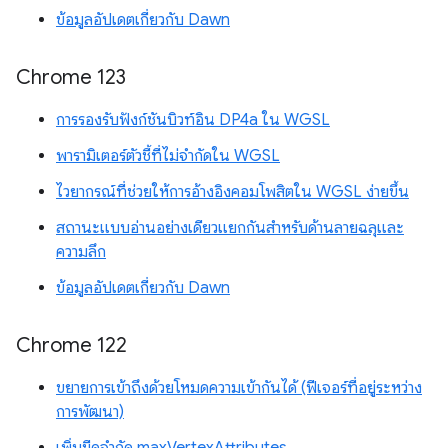
ข้อมูลอัปเดตเกี่ยวกับ Dawn
Chrome 123
การรองรับฟังก์ชันบิวท์อิน DP4a ใน WGSL
พารามิเตอร์ตัวชี้ที่ไม่จำกัดใน WGSL
ไวยากรณ์ที่ช่วยให้การอ้างอิงคอมโพสิตใน WGSL ง่ายขึ้น
สถานะแบบอ่านอย่างเดียวแยกกันสำหรับด้านลายฉลุและ
ความลึก
ข้อมูลอัปเดตเกี่ยวกับ Dawn
Chrome 122
ขยายการเข้าถึงด้วยโหมดความเข้ากันได้ (ฟีเจอร์ที่อยู่ระหว่าง
การพัฒนา)
เพิ่มขีดจำกัด maxVertexAttributes