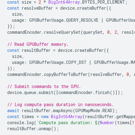
const
size
=
2
*
BigInt64Array
.
BYTES_PER_ELEMENT
;
const
resolveBuffer
=
device
.
createBuffer
({
size
,
usage
:
GPUBufferUsage
.
QUERY_RESOLVE
|
GPUBufferUs
});
commandEncoder
.
resolveQuerySet
(
querySet
,
0
,
2
,
resol
// Read GPUBuffer memory.
const
resultBuffer
=
device
.
createBuffer
({
size
,
usage
:
GPUBufferUsage
.
COPY_DST
|
GPUBufferUsage
.
M
});
commandEncoder
.
copyBufferToBuffer
(
resolveBuffer
,
0
,
// Submit commands to the GPU.
device
.
queue
.
submit
([
commandEncoder
.
finish
()]);
// Log compute pass duration in nanoseconds.
await
resultBuffer
.
mapAsync
(
GPUMapMode
.
READ
);
const
times
=
new
BigInt64Array
(
resultBuffer
.
getMapp
console
.
log
(
`Compute pass duration: 
${
Number
(
times
[
1
resultBuffer
.
unmap
();