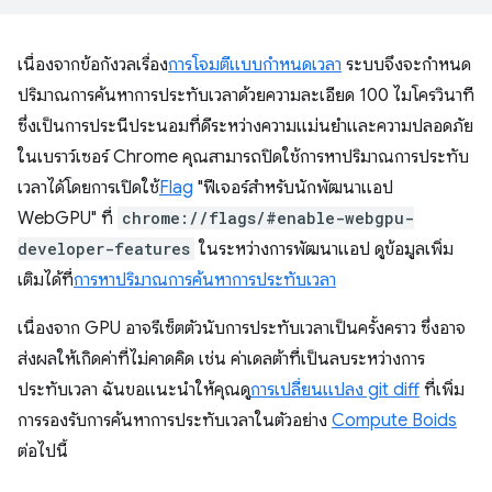
เนื่องจากข้อกังวลเรื่อง
การโจมตีแบบกำหนดเวลา
ระบบจึงจะกำหนด
ปริมาณการค้นหาการประทับเวลาด้วยความละเอียด 100 ไมโครวินาที
ซึ่งเป็นการประนีประนอมที่ดีระหว่างความแม่นยำและความปลอดภัย
ในเบราว์เซอร์ Chrome คุณสามารถปิดใช้การหาปริมาณการประทับ
เวลาได้โดยการเปิดใช้
Flag
"ฟีเจอร์สำหรับนักพัฒนาแอป
WebGPU" ที่
chrome://flags/#enable-webgpu-
developer-features
ในระหว่างการพัฒนาแอป ดูข้อมูลเพิ่ม
เติมได้ที่
การหาปริมาณการค้นหาการประทับเวลา
เนื่องจาก GPU อาจรีเซ็ตตัวนับการประทับเวลาเป็นครั้งคราว ซึ่งอาจ
ส่งผลให้เกิดค่าที่ไม่คาดคิด เช่น ค่าเดลต้าที่เป็นลบระหว่างการ
ประทับเวลา ฉันขอแนะนำให้คุณดู
การเปลี่ยนแปลง git diff
ที่เพิ่ม
การรองรับการค้นหาการประทับเวลาในตัวอย่าง
Compute Boids
ต่อไปนี้