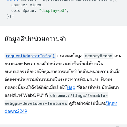
source
:
video
,
colorSpace
:
"display-p3"
,
});
ข้อมูลฮีปหน่วยความจำ
requestAdapterInfo()
จะแสดงข้อมูล
memoryHeaps
เช่น
ขนาดและประเภทของฮีปหน่วยความจำที่พร้อมใช้งานใน
อแดปเตอร์ เพื่อช่วยให้คุณคาดการณ์ข้อจำกัดด้านหน่วยความจำเมื่อ
จัดสรรหน่วยความจำนวนมากในระหว่างการพัฒนาแอป ฟีเจอร์
ทดลองนี้จะเข้าถึงได้ก็ต่อเมื่อเปิดใช้
Flag
"ฟีเจอร์สำหรับนักพัฒนา
ซอฟต์แวร์ WebGPU" ที่
chrome://flags/#enable-
webgpu-developer-features
ดูตัวอย่างต่อไปนี้และ
ปัญหา
dawn:2249