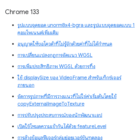
Chrome 133
รูปแบบจุดยอด unorm8x4-bgra และรูปแบบจุดยอดแบบ 1
คอมโพเนนต์เพิ่มเติม
อนุญาตให้ขอโควต้าที่ไม่รู้จักด้วยค่าที่ไม่ได้กำหนด
การเปลี่ยนแปลงกฎการจัดแนว WGSL
การเพิ่มประสิทธิภาพ WGSL ด้วยการทิ้ง
ใช้ displaySize ของ VideoFrame สำหรับเท็กซ์เจอร์
ภายนอก
จัดการรูปภาพที่มีการวางแนวที่ไม่ใช่ค่าเริ่มต้นโดยใช้
copyExternalImageToTexture
การปรับปรุงประสบการณ์ของนักพัฒนาแอป
เปิดใช้โหมดความเข้ากันได้ด้วย featureLevel
การล้างข้อมูลฟีเจอร์กลุ่มย่อยเวอร์ชันทดลอง