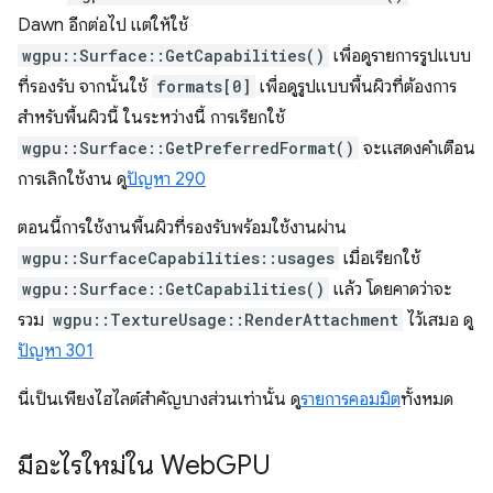
Dawn อีกต่อไป แต่ให้ใช้
wgpu::Surface::GetCapabilities()
เพื่อดูรายการรูปแบบ
ที่รองรับ จากนั้นใช้
formats[0]
เพื่อดูรูปแบบพื้นผิวที่ต้องการ
สำหรับพื้นผิวนี้ ในระหว่างนี้ การเรียกใช้
wgpu::Surface::GetPreferredFormat()
จะแสดงคำเตือน
การเลิกใช้งาน ดู
ปัญหา 290
ตอนนี้การใช้งานพื้นผิวที่รองรับพร้อมใช้งานผ่าน
wgpu::SurfaceCapabilities::usages
เมื่อเรียกใช้
wgpu::Surface::GetCapabilities()
แล้ว โดยคาดว่าจะ
รวม
wgpu::TextureUsage::RenderAttachment
ไว้เสมอ ดู
ปัญหา 301
นี่เป็นเพียงไฮไลต์สำคัญบางส่วนเท่านั้น ดู
รายการคอมมิต
ทั้งหมด
มีอะไรใหม่ใน Web
GPU