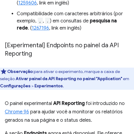
(
1259606
, link em inglês)
Compatibilidade com caracteres arbitrários (por
exemplo,
,
,
.
) em consultas de
pesquisa na
rede
. (
1267196
, link em inglês)
[Experimental] Endpoints no painel da API
Reporting
Observação
:para ativar o experimento, marque a caixa de
seleção
Ativar painel da API Reporting no painel "Application"
em
Configurações
>
Experimentos
.
O painel experimental
API Reporting
foi introduzido no
Chrome 96
para ajudar você a monitorar os relatórios
gerados na sua página e o status deles.
A seção
Endpoints
agora está disponível. Ele oferece