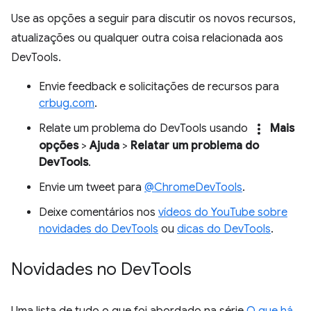
Use as opções a seguir para discutir os novos recursos,
atualizações ou qualquer outra coisa relacionada aos
DevTools.
Envie feedback e solicitações de recursos para
crbug.com
.
more_vert
Relate um problema do DevTools usando
Mais
opções
>
Ajuda
>
Relatar um problema do
DevTools
.
Envie um tweet para
@ChromeDevTools
.
Deixe comentários nos
vídeos do YouTube sobre
novidades do DevTools
ou
dicas do DevTools
.
Novidades no Dev
Tools
Uma lista de tudo o que foi abordado na série
O que há