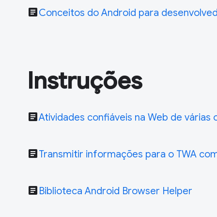
article
Conceitos do Android para desenvolve
Instruções
article
Atividades confiáveis na Web de várias 
article
Transmitir informações para o TWA com
article
Biblioteca Android Browser Helper