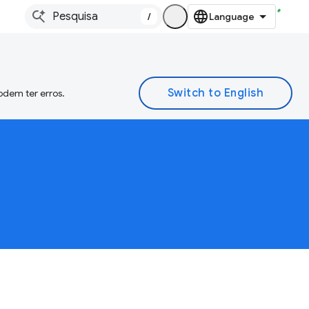
/
odem ter erros.