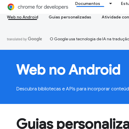
Documentos
Est
Web no Android
Guias personalizadas
Atividade con
O Google usa tecnologia de IA na tradução
Web no Android
Descubra bibliotecas e APIs para incorporar conteú
Guias personaliz