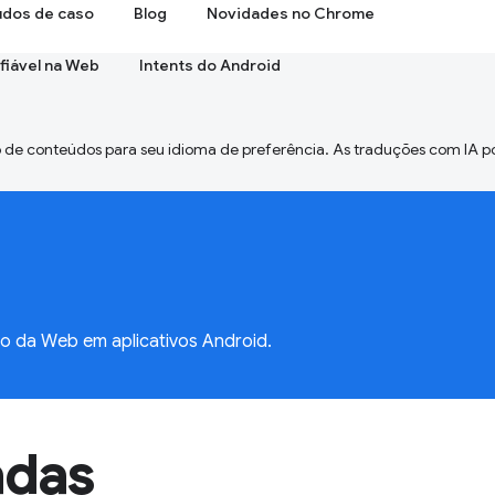
udos de caso
Blog
Novidades no Chrome
fiável na Web
Intents do Android
 de conteúdos para seu idioma de preferência. As traduções com IA p
do da Web em aplicativos Android.
adas