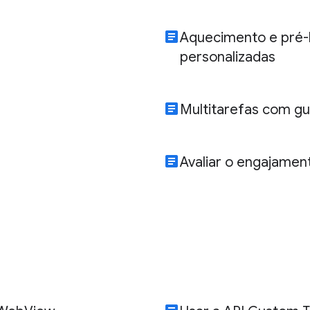
article
Aquecimento e pré-
personalizadas
article
Multitarefas com gui
article
Avaliar o engajamen