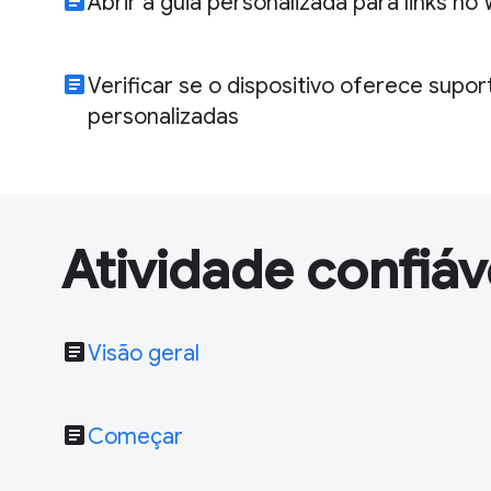
article
Abrir a guia personalizada para links n
article
Verificar se o dispositivo oferece supor
personalizadas
Atividade confiá
article
Visão geral
article
Começar