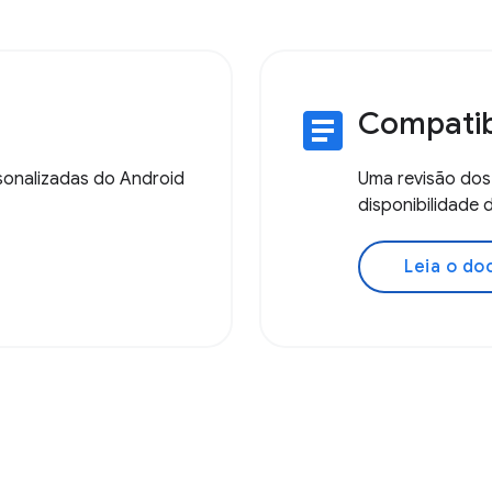
article
Compatib
sonalizadas do Android
Uma revisão dos
disponibilidade 
Leia o d