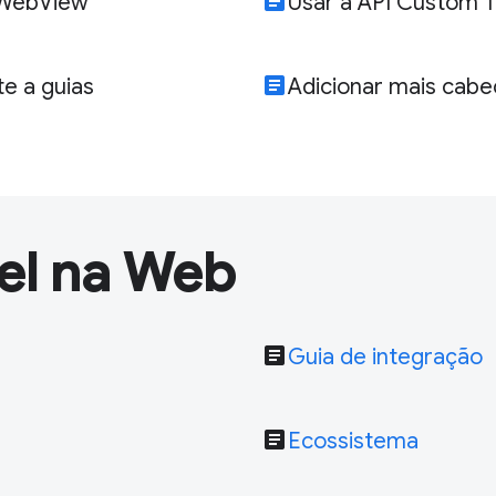
article
o WebView
Usar a API Custom 
article
te a guias
Adicionar mais cabe
vel na Web
article
Guia de integração
article
Ecossistema