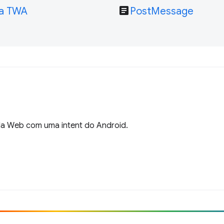
article
ra TWA
PostMessage
 da Web com uma intent do Android.