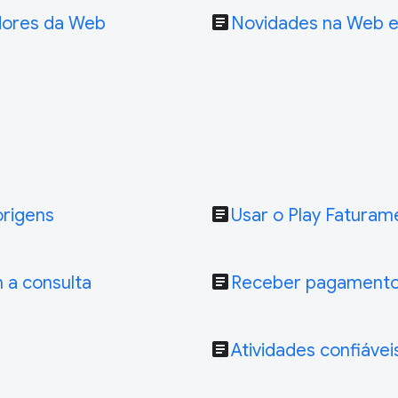
article
dores da Web
Novidades na Web e
article
origens
Usar o Play Faturam
article
 a consulta
Receber pagament
article
Atividades confiávei