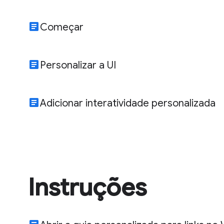
article
Começar
article
Personalizar a UI
article
Adicionar interatividade personalizada
Instruções