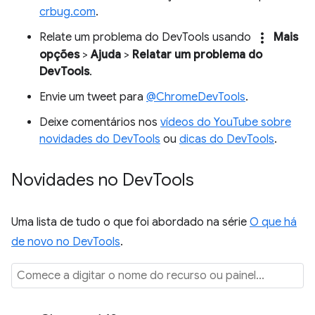
crbug.com
.
more_vert
Relate um problema do DevTools usando
Mais
opções
>
Ajuda
>
Relatar um problema do
DevTools
.
Envie um tweet para
@ChromeDevTools
.
Deixe comentários nos
vídeos do YouTube sobre
novidades do DevTools
ou
dicas do DevTools
.
Novidades no Dev
Tools
Uma lista de tudo o que foi abordado na série
O que há
de novo no DevTools
.