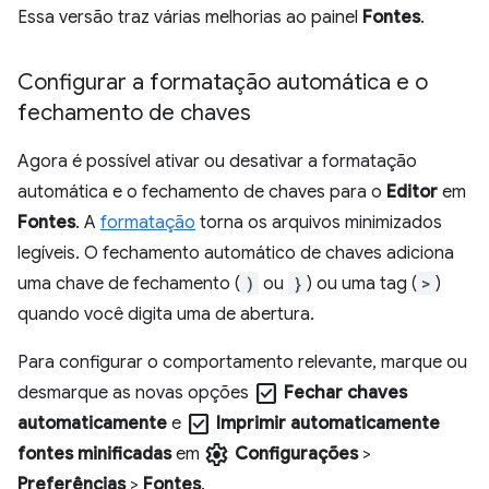
Essa versão traz várias melhorias ao painel
Fontes
.
Configurar a formatação automática e o
fechamento de chaves
Agora é possível ativar ou desativar a formatação
automática e o fechamento de chaves para o
Editor
em
Fontes
. A
formatação
torna os arquivos minimizados
legíveis. O fechamento automático de chaves adiciona
uma chave de fechamento (
)
ou
}
) ou uma tag (
>
)
quando você digita uma de abertura.
Para configurar o comportamento relevante, marque ou
check_box
desmarque as novas opções
Fechar chaves
check_box
automaticamente
e
Imprimir automaticamente
settings
fontes minificadas
em
Configurações
>
Preferências
>
Fontes
.