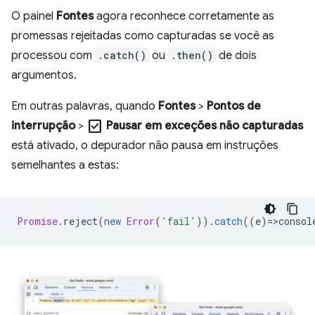
O painel
Fontes
agora reconhece corretamente as
promessas rejeitadas como capturadas se você as
processou com
.catch()
ou
.then()
de dois
argumentos.
Em outras palavras, quando
Fontes
>
Pontos de
check_box
interrupção
>
Pausar em exceções não capturadas
está ativado, o depurador não pausa em instruções
semelhantes a estas:
Promise
.
reject
(
new
Error
(
'fail'
)).
catch
((
e
)
=
>
consol