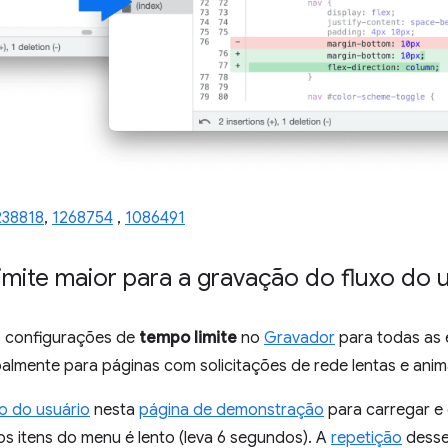
238818
,
1268754
,
1086491
imite maior para a gravação do fluxo do 
s configurações de
tempo limite
no
Gravador
para todas as 
ncipalmente para páginas com solicitações de rede lentas e ani
xo do usuário
nesta
página de demonstração
para carregar e 
s itens do menu é lento (leva 6 segundos). A
repetição
desse 