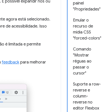
. É possível expandir nós ou
painel
"Propriedades"
te agora está selecionado.
Emular o
e de acessibilidade. Isso
recurso de
mídia CSS
"forced-colors"
ção é limitada e permite
Comando
"Mostrar
réguas ao
u
feedback
para melhorar
passar o
cursor"
Suporte a row-
reverse e
column-
reverse no
editor Flexbox