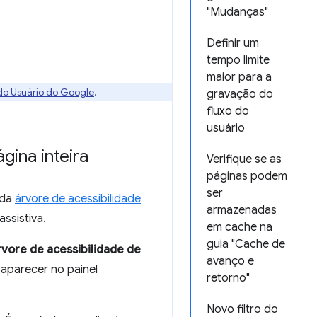
"Mudanças"
Definir um
tempo limite
maior para a
 do Usuário do Google
.
gravação do
fluxo do
usuário
gina inteira
Verifique se as
páginas podem
ser
l da
árvore de acessibilidade
armazenadas
ssistiva.
em cache na
guia "Cache de
rvore de acessibilidade de
avanço e
 aparecer no painel
retorno"
Novo filtro do