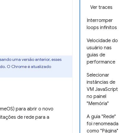
Ver traces
Interromper
loops infinitos
Velocidade do
usuário nas
guias de
usando uma versão anterior, esses
performance
ado. O Chrome é atualizado
Selecionar
instâncias de
VM JavaScript
no painel
"Memória"
omeOS) para abrir o novo
A guia "Rede"
itações de rede para a
foi renomeada
como "Página"