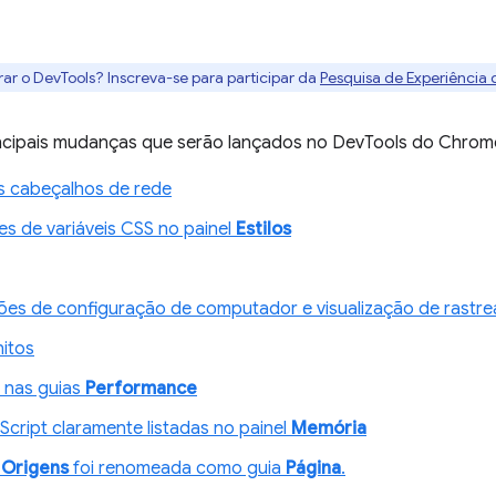
rar o DevTools? Inscreva-se para participar da
Pesquisa de Experiência
incipais mudanças que serão lançados no DevTools do Chrome
s cabeçalhos de rede
es de variáveis CSS no painel
Estilos
ções de configuração de computador e visualização de rastr
nitos
 nas guias
Performance
Script claramente listadas no painel
Memória
l
Origens
foi renomeada como guia
Página
.