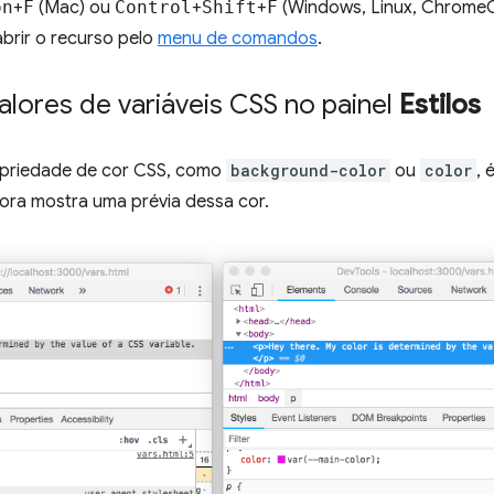
on
+
F
(Mac) ou
Control
+
Shift
+
F
(Windows, Linux, ChromeO
abrir o recurso pelo
menu de comandos
.
alores de variáveis CSS no painel
Estilos
opriedade de cor CSS, como
background-color
ou
color
, 
gora mostra uma prévia dessa cor.