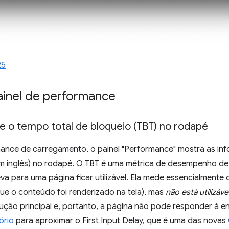
25
ainel de performance
e o tempo total de bloqueio (TBT) no rodapé
mance de carregamento, o painel "Performance" mostra as i
 em inglês) no rodapé. O TBT é uma métrica de desempenho d
eva para uma página ficar utilizável. Ela mede essencialment
rque o conteúdo foi renderizado na tela), mas
não está utilizáve
ução principal e, portanto, a página não pode responder à en
ório
para aproximar o First Input Delay, que é uma das novas