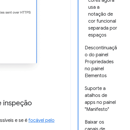
cores agora
usa a
notação de
cor funcional
separada por
espaços
Descontinuaçã
o do painel
Propriedades
no painel
Elementos
Suporte a
atalhos de
e inspeção
apps no painel
"Manifesto"
síveis e se é
focável pelo
Baixar os
canais de