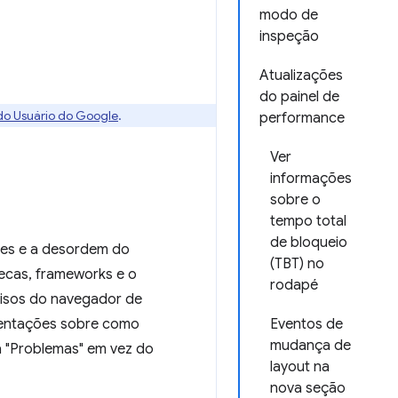
modo de
inspeção
Atualizações
do painel de
 do Usuário do Google
.
performance
Ver
informações
sobre o
tempo total
de bloqueio
ções e a desordem do
(TBT) no
tecas, frameworks e o
rodapé
visos do navegador de
rientações sobre como
Eventos de
mudança de
a "Problemas" em vez do
layout na
nova seção