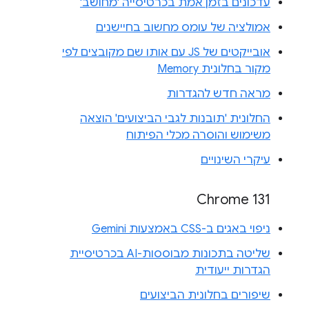
עדכונים בזמן אמת בכרטיסייה 'מחושב'
אמולציה של עומס מחשוב בחיישנים
אובייקטים של JS עם אותו שם מקובצים לפי
מקור בחלונית Memory
מראה חדש להגדרות
החלונית 'תובנות לגבי הביצועים' הוצאה
משימוש והוסרה מכלי הפיתוח
עיקרי השינויים
Chrome 131
ניפוי באגים ב-CSS באמצעות Gemini
שליטה בתכונות מבוססות-AI בכרטיסיית
הגדרות ייעודית
שיפורים בחלונית הביצועים