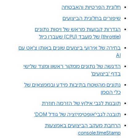
חלונית הפרטיות והאבטחה
שיפורים בחלונית הביצועים
הגדרות קבועות מראש של ויסות נתונים
(throttle) של מעבד (CPU) שעברו כיול
בחירה של אירועי ביצועים שונים באותו צ'אט עם
AI
הדגשה של נתונים ממקור ראשון ומצד שלישי
בדף 'ביצועים'
נתונים מהשטח בתיבות מידע ובממצאים של
כלי הסמן
תובנות לגבי אילוץ של הזרמה חוזרת
תובנה לגבי'אופטימיזציה של גודל DOM'
הרחבת מעקב הביצועים באמצעות
console.timeStamp