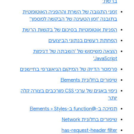
ברשת'
זמני התגובה של השרת וההפניה האוטומטית
בתובנה 'זמן הטעינה של הבקשה למסמך'
הפניות אוטומטיות בסיכום של בקשות הרשת
הפחתת רעשים בנתוני הביצועים
הוצאה משימוש של 'השבתה של דגימות
JavaScript'
פרמטר הדיוק של המיקום הגיאוגרפי בחיישנים
שיפורים בחלונית Elements
ניפוי באגים של ערכי CSS מורכבים בצורה קלה
יותר
תמיכה ב-@function ב-Elements > Styles
שיפורים בחלונית Network
has-request-header filter