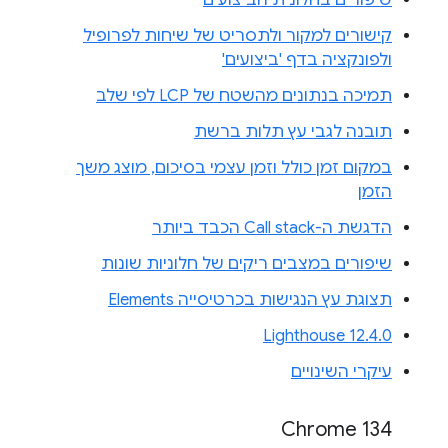
קישורים למקור ולתסריט של שיחות לפרופיל
ולפונקציה בדף 'ביצועים'
תמיכה בנתונים מהשטח של LCP לפי שלב
תובנה לגבי עץ תלות ברשת
במקום זמן כולל וזמן עצמי בסיכום, מוצג משך
הזמן
הדגשת ה-Call stack הכבד ביותר
שיפורים במצבים ריקים של חלוניות שונות
תצוגת עץ הנגישות בכרטיסייה Elements
Lighthouse 12.4.0
עיקרי השינויים
Chrome 134