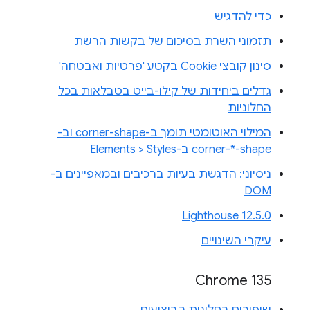
כדי להדגיש
תזמוני השרת בסיכום של בקשות הרשת
סינון קובצי Cookie בקטע 'פרטיות ואבטחה'
גדלים ביחידות של קילו-בייט בטבלאות בכל
החלוניות
המילוי האוטומטי תומך ב-corner-shape וב-
corner-*-shape ב-Elements > Styles
ניסיוני: הדגשת בעיות ברכיבים ובמאפיינים ב-
DOM
Lighthouse 12.5.0
עיקרי השינויים
Chrome 135
שיפורים בחלונית הביצועים