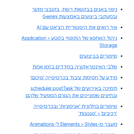
ניפוי באגים בבקשות רשת, בקובצי מקור
ובמעקבי ביצועים באמצעות Gemini
איך רואים את היסטוריית הצ'אט עם AI
ניהול האחסון של התוסף בקטע Application >
Storage
שיפורים בביצועים
שלבי האינטראקציה במדדים בזמן אמת
מידע על חסימת עיבוד בכרטיסייה 'סיכום'
תמיכה באירועים של scheduler.postTask
ובחיצים שמציינים את הגורם המפעיל שלהם
שיפורים בחלונית 'אנימציות' ובכרטיסייה
'רכיבים' > 'סגנונות'
מעבר מ-Elements > Styles ל-Animations