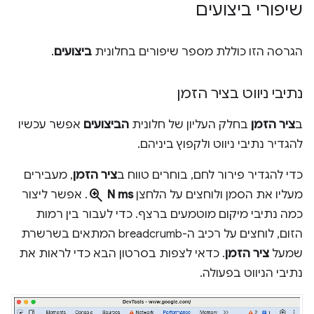
שיפורי ביצועים
הגרסה הזו כוללת מספר שיפורים בחלונית
ביצועים
.
נתיבי ניווט בציר הזמן
ב
ציר הזמן
בחלק העליון של חלונית
הביצועים
אפשר עכשיו
להגדיר נתיבי ניווט ולקפוץ ביניהם.
כדי להגדיר פירור לחם, בוחרים טווח ב
ציר הזמן
, מעבירים
zoom_in
מעליו את הסמן ולוחצים על הלחצן
N ms
. אפשר ליצור
כמה נתיבי מיקום מוטמעים ברצף. כדי לעבור בין רמות
הזום, לוחצים על רכיב ה-breadcrumb המתאים בשרשרת
שמעל
ציר הזמן
. כדאי לצפות בסרטון הבא כדי לראות את
נתיבי הניווט בפעולה.