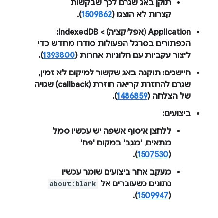
תוקן באג שגרם לכך שבקשות
קצרות לא הוצגו (
1509862
).
Application
(אפליקציה) >
IndexedDB
:
הכפתורים בסרגל הפעולות סודרו מחדש כדי
ליצור עקביות עם חלוניות אחרות (
1393800
).
חיישנים
: תוקנה באג שקשור למיקום לא זמין,
שגרם להחזרת קריאה חוזרת (callback) שגויה
של הצלחה (
1486859
).
ביצועים
:
ללחצן
איסוף אשפה
יש עכשיו סמל
מתאים, 'מגב' במקום 'פח'
).
1507530
(
מעקב אחר ביצועים שומר עכשיו
נתונים כשעוברים אל
about:blank
).
1509947
(