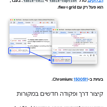
הבלוקים
, כולל
table-caption
ו-
table-cell
. בעבר,
הוא פעל רק עם grid ו-flex.
בעיות ב-Chromium:
1500511
.
קיצור דרך ופקודה חדשים במקורות