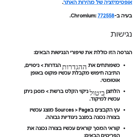
אופטימיזציה של מהירות האתר
.
בעיה ב-Chromium:
772558
.
נגישות
הגרסה הזו כוללת את שיפורי הנגישות הבאים:
ההגדרות
כשפותחים את
הגדרות
>
ניסויים
,
התיבה
חיפוש
מקבלת עכשיו פוקוס באופן
אוטומטי.
ביטול
הלחצן
ניקוי הקלט
ב
רשת
>
מסנן
ניתן
עכשיו למיקוד.
עץ הקבצים ב
Page
>
Sources
מוצג עכשיו
בצורה נכונה במצב ניגודיות גבוהה.
קוראי המסך קוראים עכשיו בצורה נכונה את
הפריטים הבאים: