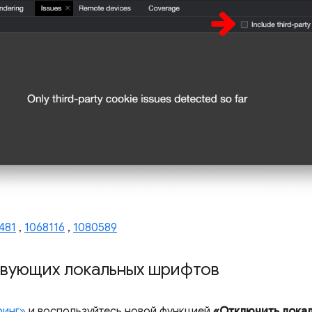
481
,
1068116
,
1080589
твующих локальных шрифтов
ринг»
и воспользуйтесь новой функцией
«Отключить лока