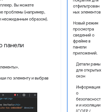
покрытия для
оплеер. Вы можете
отфильтрован
ных элементов
ые проблемы (например,
ом неожиданным образом).
Новый режим
просмотра
сведений о
фрейме в
ю панели
панели
приложений.
Детали рамы
Элементы».
для открытых
окон
ыши по элементу и выбрав
Информация
о
безопасност
и и изоляции
(COEP /