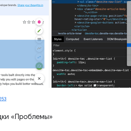
253
дки «Проблемы»