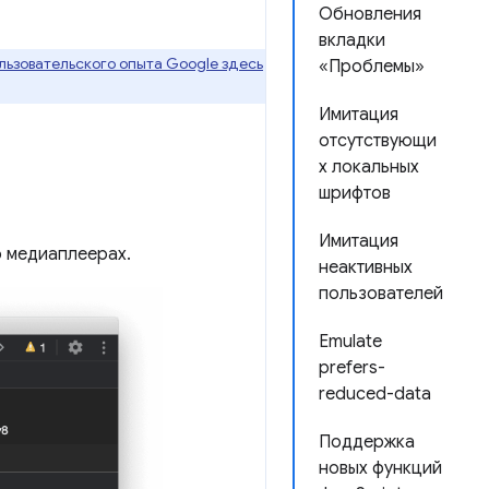
Обновления
вкладки
ьзовательского опыта Google здесь
«Проблемы»
Имитация
отсутствующи
х локальных
шрифтов
Имитация
 медиаплеерах.
неактивных
пользователей
Emulate
prefers-
reduced-data
Поддержка
новых функций