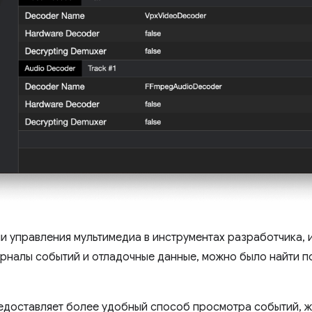
и управления мультимедиа в инструментах разработчика,
урналы событий и отладочные данные, можно было найти 
доставляет более удобный способ просмотра событий, ж