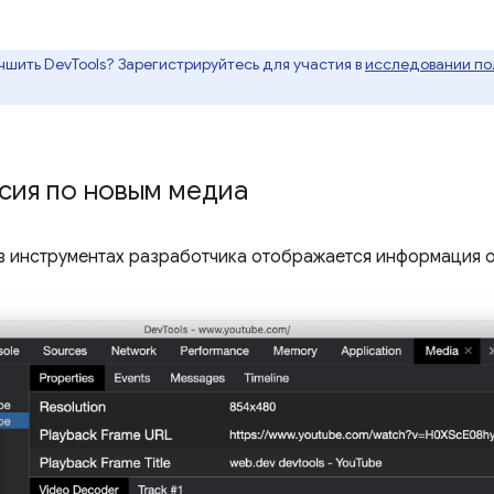
чшить DevTools? Зарегистрируйтесь для участия в
исследовании пол
сия по новым медиа
в инструментах разработчика отображается информация о