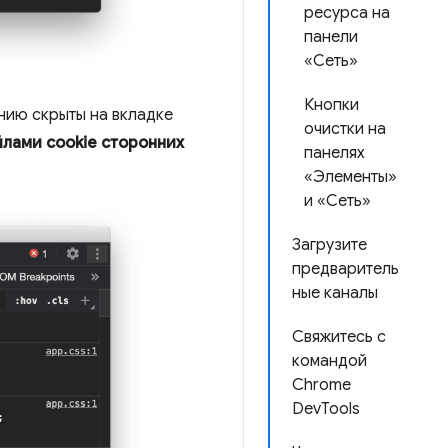
ресурса на
панели
«Сеть»
Кнопки
нию скрыты на вкладке
очистки на
лами cookie сторонних
панелях
«Элементы»
и «Сеть»
Загрузите
предваритель
ные каналы
Свяжитесь с
командой
Chrome
DevTools