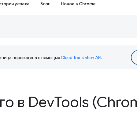
стории успеха
Блог
Новое в Chrome
аница переведена с помощью
Cloud Translation API
.
го в Dev
Tools (Chro