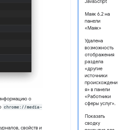
JavaScript
Маяк 6.2 на
панели
«Маяк»
Удалена
возможность
отображения
раздела
«другие
источники
происхождени
я» в панели
«Работники
 информацию о
сферы услуг».
по
chrome://media-
Показать
сводку
урналов, свойств и