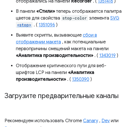
отображались на панели
Recorder
. (
1351416
)
В панели
«Стили»
теперь отображается палитра
цветов для свойства
stop-color
элемента
SVG
<stop>
. (
1351096
)
Выявите скрипты, вызывающие
сбои в
отображении макета
, как потенциальные
первопричины смещений макета на панели
«Аналитика производительности»
. (
1343019
)
Отображение критического пути для веб-
шрифтов LCP на панели
«Аналитика
производительности»
. (
1350390
)
Загрузите предварительные каналы
Рекомендуем использовать Chrome
Canary
,
Dev
или