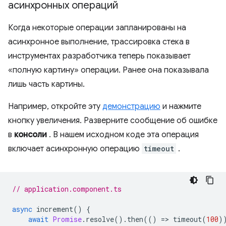
асинхронных операций
Когда некоторые операции запланированы на
асинхронное выполнение, трассировка стека в
инструментах разработчика теперь показывает
«полную картину» операции. Ранее она показывала
лишь часть картины.
Например, откройте эту
демонстрацию
и нажмите
кнопку увеличения. Разверните сообщение об ошибке
в
консоли
. В нашем исходном коде эта операция
включает асинхронную операцию
timeout
.
// application.component.ts
async
increment
()
{
await
Promise
.
resolve
().
then
(()
=
>
timeout
(
100
)