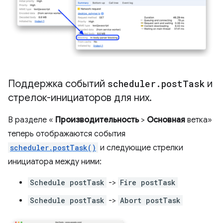
Поддержка событий
scheduler
.
post
Task
и
стрелок-инициаторов для них
.
В разделе «
Производительность
>
Основная
ветка»
теперь отображаются события
scheduler.postTask()
и следующие стрелки
инициатора между ними:
Schedule postTask
->
Fire postTask
Schedule postTask
->
Abort postTask