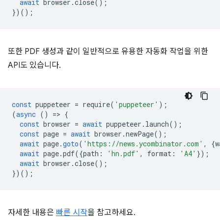
await
browser
.
close
();
})();
또한 PDF 생성과 같이 일반적으로 유용한 자동화 작업을 위한
API도 있습니다.
const
puppeteer
=
require
(
'puppeteer'
);
(
async
()
=
>
{
const
browser
=
await
puppeteer
.
launch
();
const
page
=
await
browser
.
newPage
();
await
page
.
goto
(
'https://news.ycombinator.com'
,
{
w
await
page
.
pdf
({
path
:
'hn.pdf'
,
format
:
'A4'
});
await
browser
.
close
();
})();
자세한 내용은
빠른 시작
을 참고하세요.