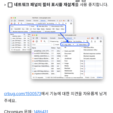
check_box_outline_blank
>
네트워크 패널의 필터 표시줄 재설계
를 사용 중지합니다.
crbug.com/1500573
에서 기능에 대한 의견을 자유롭게 남겨
주세요.
Chromium 문제:
1486431