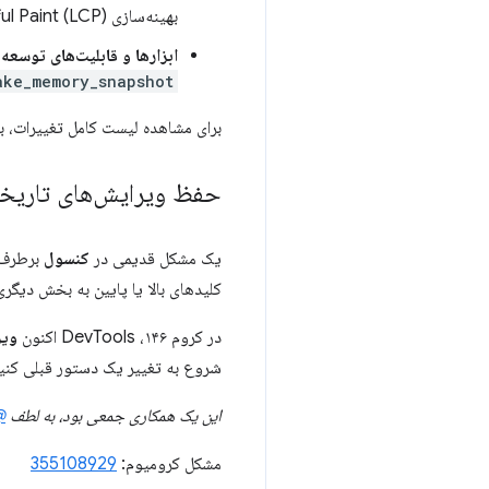
بهینه‌سازی Largest Contentful Paint (LCP) اضافه شده است.
ابزارها و قابلیت‌های توسعه‌ی
ake_memory_snapshot
برای مشاهده لیست کامل تغییرات، 
حفظ ویرایش‌های تاریخ
یک مشکل قدیمی در
کنسول
برطرف ش
کلیدهای بالا یا پایین به بخش دیگری
در کروم ۱۴۶، DevTools اکنون
ویر
شروع به تغییر یک دستور قبلی کنی
این یک همکاری جمعی بود، به لطف
chka
مشکل کرومیوم:
355108929