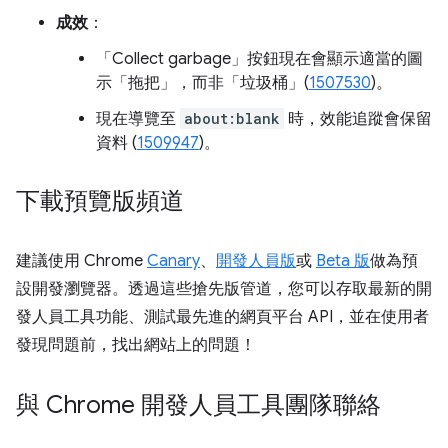
成效
：
「Collect garbage」
按鈕現在會顯示適當的圖
示「拖把」，而非「垃圾桶」(
1507530
)。
現在導覽至
about:blank
時，效能追蹤會保留
資料 (
1509947
)。
下載預覽版頻道
建議使用 Chrome
Canary
、
開發人員版
或
Beta 版
做為預
設開發瀏覽器。透過這些搶先版管道，您可以存取最新的開
發人員工具功能、測試最先進的網頁平台 API，並在使用者
發現問題前，找出網站上的問題！
與 Chrome 開發人員工具團隊聯絡