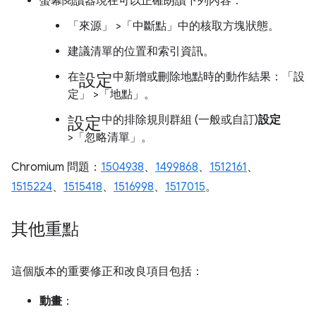
螢幕閱讀器現在可以正確朗讀下列內容：
「來源」
>「中斷點」
中的核取方塊狀態。
建議清單的位置和索引資訊。
設定
在
中新增或刪除地點時的動作結果：「設
定」
>「地點」
。
設定
中的排除規則群組 (一般或自訂)
設定
>「忽略清單」
。
Chromium 問題：
1504938
、
1499868
、
1512161
、
1515224
、
1515418
、
1516998
、
1517015
。
其他重點
這個版本的重要修正和改良項目包括：
動畫
：