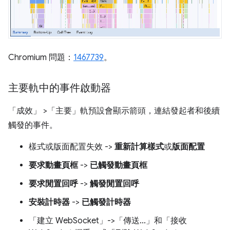
Chromium 問題：
1467739
。
主要軌中的事件啟動器
「成效」
>「主要」
軌預設會顯示箭頭，連結發起者和後續
觸發的事件。
樣式或版面配置失效 ->
重新計算樣式
或
版面配置
要求動畫頁框
->
已觸發動畫頁框
要求閒置回呼
->
觸發閒置回呼
安裝計時器
->
已觸發計時器
「建立 WebSocket」
->「傳送...」
和「接收