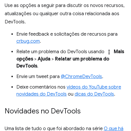
Use as opções a seguir para discutir os novos recursos,
atualizações ou qualquer outra coisa relacionada aos
DevTools.
Envie feedback e solicitações de recursos para
crbug.com
.
more_vert
Relate um problema do DevTools usando
Mais
opções
>
Ajuda
>
Relatar um problema do
DevTools
.
Envie um tweet para
@ChromeDevTools
.
Deixe comentários nos
vídeos do YouTube sobre
novidades do DevTools
ou
dicas do DevTools
.
Novidades no Dev
Tools
Uma lista de tudo o que foi abordado na série
O que há