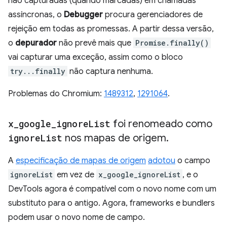
não capturadas (quando marcadas) em chamadas
assíncronas, o
Debugger
procura gerenciadores de
rejeição em todas as promessas. A partir dessa versão,
o
depurador
não prevê mais que
Promise.finally()
vai capturar uma exceção, assim como o bloco
try...finally
não captura nenhuma.
Problemas do Chromium:
1489312
,
1291064
.
x
_
google
_
ignore
List
foi renomeado como
ignore
List
nos mapas de origem
.
A
especificação de mapas de origem
adotou
o campo
ignoreList
em vez de
x_google_ignoreList
, e o
DevTools agora é compatível com o novo nome com um
substituto para o antigo. Agora, frameworks e bundlers
podem usar o novo nome de campo.