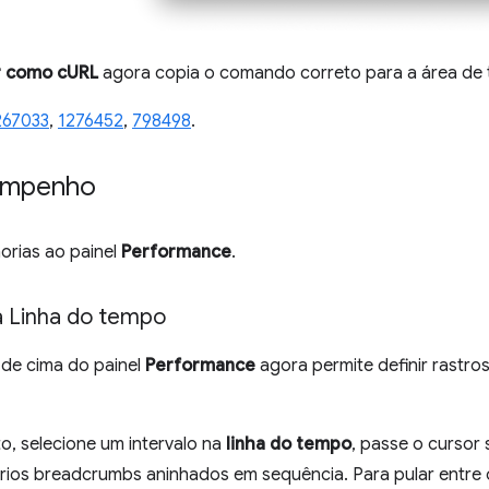
r como cURL
agora copia o comando correto para a área de 
267033
,
1276452
,
798498
.
empenho
horias ao painel
Performance
.
a Linha do tempo
 de cima do painel
Performance
agora permite definir rastro
o, selecione um intervalo na
linha do tempo
, passe o cursor 
 vários breadcrumbs aninhados em sequência. Para pular entre 