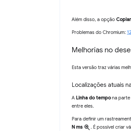
Além disso, a opção
Copia
Problemas do Chromium:
1
Melhorias no des
Esta versão traz várias mel
Localizações atuais n
A
Linha do tempo
na parte
entre eles.
Para definir um rastreament
zoom_in
N ms
. É possível criar