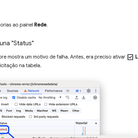
horias ao painel
Rede
.
una "Status"
check_box
e mostra um motivo de falha. Antes, era preciso ativar
L
icitação na tabela.