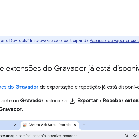
rar o DevTools? Inscreva-se para participar da
Pesquisa de Experiência
de extensões do Gravador já está disponí
ões do
Gravador
de exportação e repetição já está disponíve
download
amente no
Gravador
, selecione
Exportar
>
Receber exte
Gravador
.