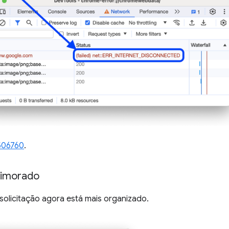
506760
.
rimorado
olicitação agora está mais organizado.