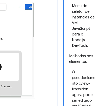
Menu do
seletor de
instâncias de
VM
JavaScript
para o
Node.js
DevTools
Melhorias nos
elementos
O
pseudoeleme
nto ::view-
transition
agora pode
ser editado