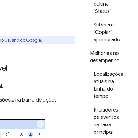
coluna
"Status"
Submenu
"Copiar"
aprimorado
 do Usuário do Google
.
Melhorias no
desempenho
vel
Localizações
atuais na
l.
Linha do
tempo
nsões…
na barra de ações
Iniciadores
de eventos
na faixa
principal