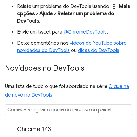
more_vert
Relate um problema do DevTools usando
Mais
opções
>
Ajuda
>
Relatar um problema do
DevTools
.
Envie um tweet para
@ChromeDevTools
.
Deixe comentários nos
vídeos do YouTube sobre
novidades do DevTools
ou
dicas do DevTools
.
Novidades no Dev
Tools
Uma lista de tudo o que foi abordado na série
O que há
de novo no DevTools
.
Chrome 143