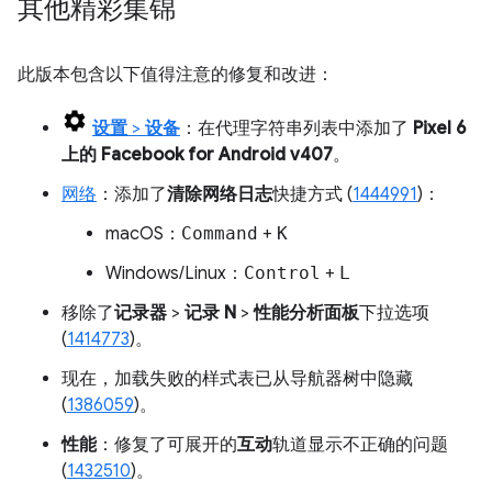
其他精彩集锦
此版本包含以下值得注意的修复和改进：
设置
>
设备
：在代理字符串列表中添加了
Pixel 6
上的 Facebook for Android v407
。
网络
：添加了
清除网络日志
快捷方式 (
1444991
)：
macOS：
Command
+
K
Windows/Linux：
Control
+
L
移除了
记录器
>
记录 N
>
性能分析面板
下拉选项
(
1414773
)。
现在，加载失败的样式表已从导航器树中隐藏
(
1386059
)。
性能
：修复了可展开的
互动
轨道显示不正确的问题
(
1432510
)。