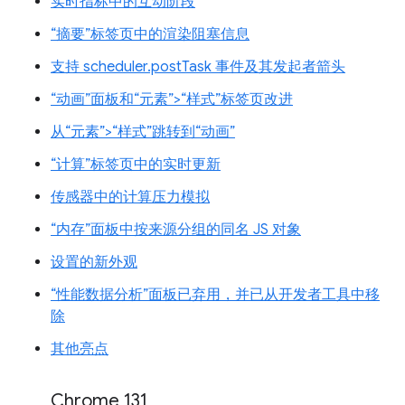
实时指标中的互动阶段
“摘要”标签页中的渲染阻塞信息
支持 scheduler.postTask 事件及其发起者箭头
“动画”面板和“元素”>“样式”标签页改进
从“元素”>“样式”跳转到“动画”
“计算”标签页中的实时更新
传感器中的计算压力模拟
“内存”面板中按来源分组的同名 JS 对象
设置的新外观
“性能数据分析”面板已弃用，并已从开发者工具中移
除
其他亮点
Chrome 131