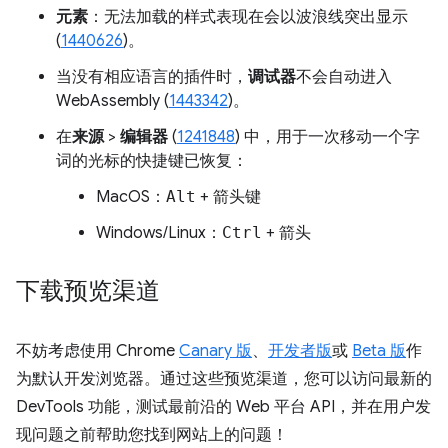
元素
：无法加载的样式表现在会以波浪线突出显示
(
1440626
)。
当没有相应语言的插件时，
调试器
不会自动进入
WebAssembly (
1443342
)。
在
来源
>
编辑器
(
1241848
) 中，用于一次移动一个字
词的光标的快捷键已恢复：
MacOS：
Alt
+
箭头键
Windows/Linux：
Ctrl
+
箭头
下载预览渠道
不妨考虑使用 Chrome
Canary 版
、
开发者版
或
Beta 版
作
为默认开发浏览器。通过这些预览渠道，您可以访问最新的
DevTools 功能，测试最前沿的 Web 平台 API，并在用户发
现问题之前帮助您找到网站上的问题！