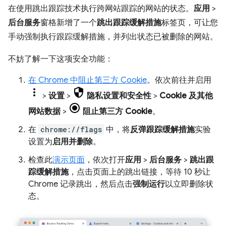
在使用跳出跟踪技术执行跨网站跟踪的网站的状态。
应用
>
后台服务
窗格新增了一个
跳出跟踪缓解措施
标签页，可让您
手动强制执行跟踪缓解措施，并列出状态已被删除的网站。
不妨了解一下这项安全功能：
在 Chrome 中阻止第三方 Cookie
。依次前往并启用
>
设置
>
隐私设置和安全性
>
Cookie 及其他
网站数据
>
阻止第三方 Cookie
。
在
chrome://flags
中，将
反弹跟踪缓解措施
实验
设置为
启用并删除
。
检查此
演示页面
，依次打开
应用
>
后台服务
>
跳出跟
踪缓解措施
，点击页面上的跳出链接，等待 10 秒让
Chrome 记录跳出，然后点击
强制运行
以立即删除状
态。