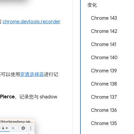
变化
Chrome 143
索
chrome.devtools.recorder
Chrome 142
Chrome 141
Chrome 140
Chrome 139
还可以使用
穿透选择器
进行记
Chrome 138
Pierce
。记录您与 shadow
Chrome 137
Chrome 136
Chrome 135