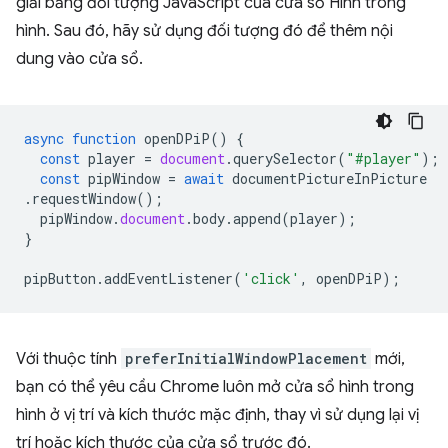
giải bằng đối tượng JavaScript của cửa sổ Hình trong
hình. Sau đó, hãy sử dụng đối tượng đó để thêm nội
dung vào cửa sổ.
async
function
openDPiP
()
{
const
player
=
document
.
querySelector
(
"#player"
);
const
pipWindow
=
await
documentPictureInPicture
.
requestWindow
();
pipWindow
.
document
.
body
.
append
(
player
);
}
pipButton
.
addEventListener
(
'click'
,
openDPiP
);
Với thuộc tính
preferInitialWindowPlacement
mới,
bạn có thể yêu cầu Chrome luôn mở cửa sổ hình trong
hình ở vị trí và kích thước mặc định, thay vì sử dụng lại vị
trí hoặc kích thước của cửa sổ trước đó.