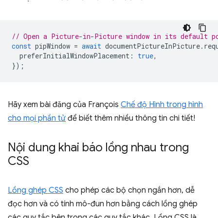
// Open a Picture-in-Picture window in its default p
const
pipWindow
=
await
documentPictureInPicture
.
req
preferInitialWindowPlacement
:
true
,
});
Hãy xem bài đăng của François
Chế độ Hình trong hình
cho mọi phần tử
để biết thêm nhiều thông tin chi tiết!
Nội dung khai báo lồng nhau trong
CSS
Lồng ghép CSS
cho phép các bộ chọn ngắn hơn, dễ
đọc hơn và có tính mô-đun hơn bằng cách lồng ghép
các quy tắc bên trong các quy tắc khác. Lồng CSS là